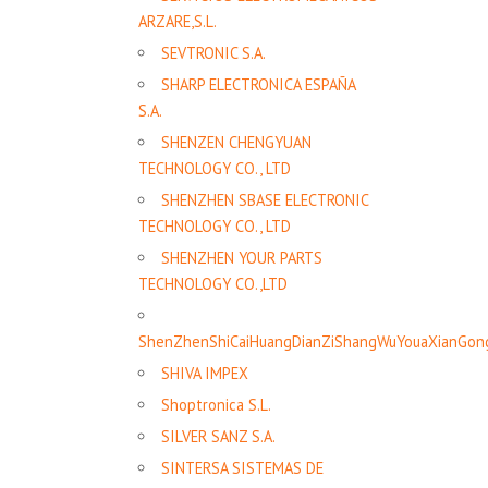
ARZARE,S.L.
SEVTRONIC S.A.
SHARP ELECTRONICA ESPAÑA
S.A.
SHENZEN CHENGYUAN
TECHNOLOGY CO., LTD
SHENZHEN SBASE ELECTRONIC
TECHNOLOGY CO., LTD
SHENZHEN YOUR PARTS
TECHNOLOGY CO.,LTD
ShenZhenShiCaiHuangDianZiShangWuYouaXianGon
SHIVA IMPEX
Shoptronica S.L.
SILVER SANZ S.A.
SINTERSA SISTEMAS DE