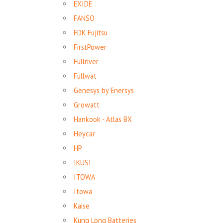
EXIDE
FANSO
FDK Fujitsu
FirstPower
Fullriver
Fullwat
Genesys by Enersys
Growatt
Hankook - Atlas BX
Heycar
HP
IKUSI
ITOWA
Itowa
Kaise
Kung Long Batteries