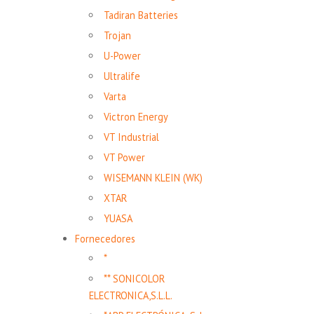
Tadiran Batteries
Trojan
U-Power
Ultralife
Varta
Victron Energy
VT Industrial
VT Power
WISEMANN KLEIN (WK)
XTAR
YUASA
Fornecedores
*
** SONICOLOR
ELECTRONICA,S.L.L.