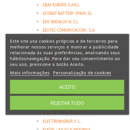
EBAY EUROPE S.A.R.L.
ECOBAT BATTERY SPAIN, SL
EDC ANDALUCIA, S.L.
EDITEC COMUNICACION , S.A.
EGP - EDUARDO GARCIA
Este site usa cookies próprios e de terceiros para
melhorar nossos serviços e mostrar a publicidade
EKANET SOLUCIONES, S.L.
relacionada às suas preferências, analisando seus
EKANET-JOSE MORENO MARTIN
hábitosnavegação. Para dar seu consentimento ao
ELECTRICIDAD N, OSES S.A.
seu uso, pressione o botão Aceito.
ELECTRICIDAD N.OSES, S.A.
Mais informações
Personalização de cookies
ELECTRO DH, S.A.
ACEITO
ELECTRONIC EQUIPEMENT
TRADING SPAIN, S.A.
REJEITAR TUDO
ELECTRONICA EMBAJADORES,S.L.
ELECTRONICA MENDIETA,S.L.
ELECTRONIGRUP, S. L.
ELYTEL - JULIO Y ANTONIO