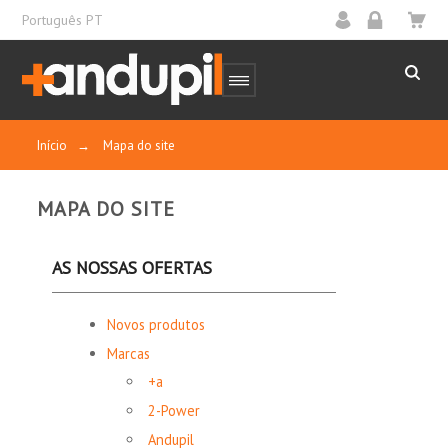
Português PT
Início
→
Mapa do site
MAPA DO SITE
AS NOSSAS OFERTAS
Novos produtos
Marcas
+a
2-Power
Andupil