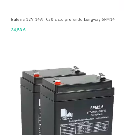
Bateria 12V 14Ah C20 ciclo profundo Longway 6FM14
Preço
34,53 €