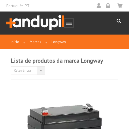
Português PT
Início
→
Marcas
→
Longway
Lista de produtos da marca Longway
Relevância