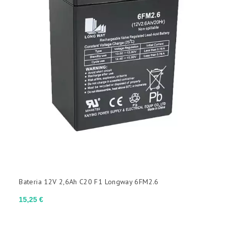
Bateria 12V 2,6Ah C20 F1 Longway 6FM2.6
Preço
15,25 €