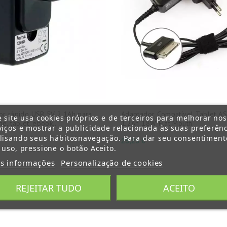
or rápido USB 5V 2,1Ah para
Adaptador Compatível Tablet A
e site usa cookies próprios e de terceiros para melhorar no
e, tablet, ebook....
1,2Ah 18W Flat Mouth
viços e mostrar a publicidade relacionada às suas preferênc
lisando seus hábitosnavegação. Para dar seu consentiment
Preço
25,25 €
 uso, pressione o botão Aceito.
s informações
Personalização de cookies
o 1-2 de um total de 2 artigo(s)
REJEITAR TUDO
ACEITO