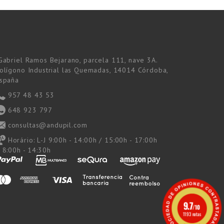
Gabriel Ramos Bejarano, parcela 111, nave 3A.
olígono Industrial las Quemadas, 14014 Córdoba,
spaña
957 48 43 53
648 923 797
consultas@andupil.com
Horário:
L-J 9:00h - 14:00h / 15:00h - 17:00h
 8:00h - 14:30h
9.7
/10
1193 notas