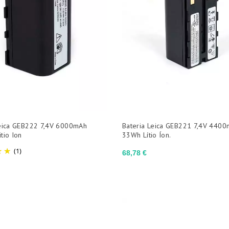
Leica GEB222 7,4V 6000mAh
Bateria Leica GEB221 7,4V 440
tio Ion
33Wh Lítio Íon.
(1)
Preço
68,78 €