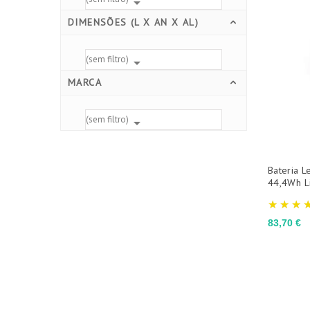

DIMENSÕES (L X AN X AL)
(sem filtro)

MARCA
(sem filtro)

Bateria 
44,4Wh Li
Preço
83,70 €