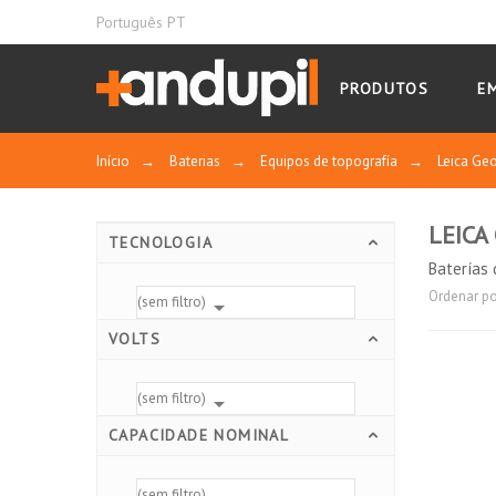
Português PT
PRODUTOS
E
Início
→
Baterias
→
Equipos de topografía
→
Leica Ge
LEICA
TECNOLOGIA
Baterías 
Ordenar po
(sem filtro)

VOLTS
(sem filtro)

CAPACIDADE NOMINAL
(sem filtro)