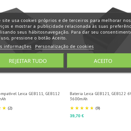
e site usa cookies próprios e de terceiros para melhorar no
viços e mostrar a publicidade relacionada às suas preferênc
lisando seus hábitosnavegação. Para dar seu consentiment
 uso, pressione o botão Aceito.
s informações
Personalização de cookies
REJEITAR TUDO
ACEITO
compatível Leica GEB111, GEB112
Bateria Leica GEB121, GEB122 6
mAh
3600mAh
(2)
(9)
Preço
39,70 €