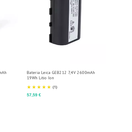
0mAh
Bateria Leica GEB212 7,4V 2600mAh
19Wh Litio Ion
(1)
Preço
57,59 €