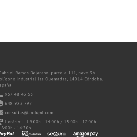
Gabriel Ramos Bejarano, parcela 111, nave 3A.
olígono Industrial las Quemadas, 14014 Córdoba,
spaña
957 48 43 53
648 923 797
consultas@andupil.com
Horário:
L-J 9:00h - 14:00h / 15:00h - 17:00h
 8:00h - 14:30h