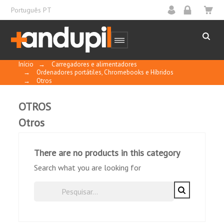
Português PT
Início
→
Carregadores e alimentadores
→
Ordenadores portátiles, Chromebooks e Híbridos
→
Otros
OTROS
Otros
There are no products in this category
Search what you are looking for