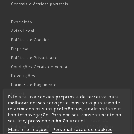
Centrais eléctricas portáteis
Expedição
Aviso Legal
Política de Cookies
Empresa
Política de Privacidade
Condições Gerais de Venda
Devoluções
Formas de Pagamento
Garantías
Este site usa cookies próprios e de terceiros para
melhorar nossos serviços e mostrar a publicidade
Contacto
relacionada às suas preferências, analisando seus
hábitosnavegação. Para dar seu consentimento ao
seu uso, pressione o botão Aceito.
Gabriel Ramos Bejarano, parcela 111, nave 3A.
Polígono Industrial las Quemadas, 14014 Córdoba,
Mais informações
Personalização de cookies
España