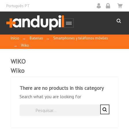
Português PT
Início
→
Baterias
→
Smartphones y teléfonos móviles
→
Wiko
WIKO
Wiko
There are no products in this category
Search what you are looking for