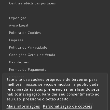
Centrais eléctricas portáteis
Expedição
Aviso Legal
Política de Cookies
Empresa
Política de Privacidade
Condições Gerais de Venda
Devoluções
Formas de Pagamento
Garantías
Este site usa cookies próprios e de terceiros para
melhorar nossos serviços e mostrar a publicidade
Contacto
relacionada às suas preferências, analisando seus
hábitosnavegação. Para dar seu consentimento ao
seu uso, pressione o botão Aceito.
Gabriel Ramos Bejarano, parcela 111, nave 3A.
Polígono Industrial las Quemadas, 14014 Córdoba,
Mais informações
Personalização de cookies
España