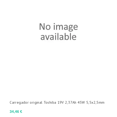
(sem filtro)

Carregador original Toshiba 19V 2,37Ah 45W 5,5x2,5mm
Preço
34,46 €