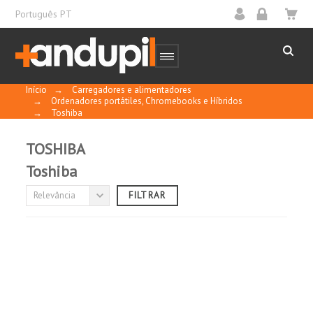
Português PT
Início
→
Carregadores e alimentadores
→
Ordenadores portátiles, Chromebooks e Híbridos
→
Toshiba
TOSHIBA
Toshiba
TIPO DE CONECTOR E DIMENSÕES
Relevância
FILTRAR
(sem filtro)

INTENSIDADE DE SAÍDA