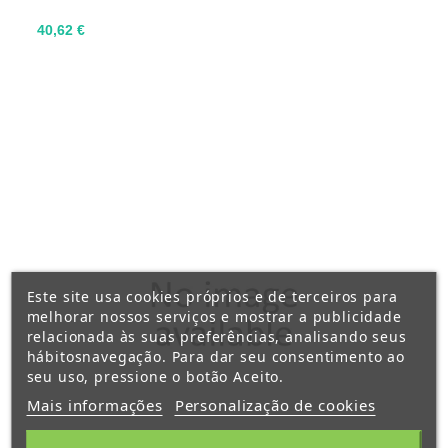
Preço
40,62 €
Este site usa cookies próprios e de terceiros para
melhorar nossos serviços e mostrar a publicidade
relacionada às suas preferências, analisando seus
hábitosnavegação. Para dar seu consentimento ao
seu uso, pressione o botão Aceito.
Mais informações
Personalização de cookies