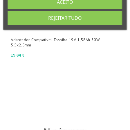
ACEITO
REJEITAR TUDO
Adaptador Compatível Toshiba 19V 1,58Ah 30W
5.5x2.5mm
Preço
15,64 €