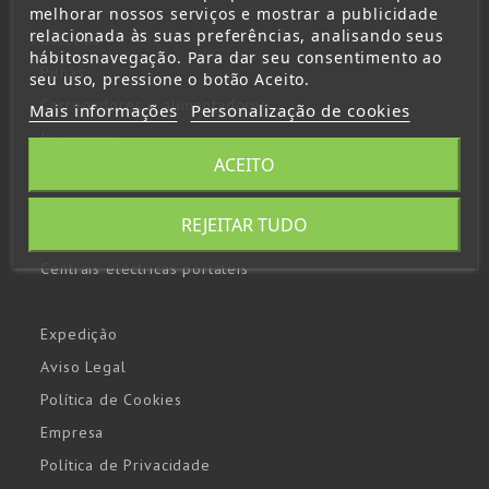
melhorar nossos serviços e mostrar a publicidade
relacionada às suas preferências, analisando seus
Baterias
hábitosnavegação. Para dar seu consentimento ao
Pilhas
seu uso, pressione o botão Aceito.
Carregadores e alimentadores
Mais informações
Personalização de cookies
Inversores
ACEITO
Lanternas
Arrancadores y booster
REJEITAR TUDO
Paneles solares
Centrais eléctricas portáteis
Expedição
Aviso Legal
Política de Cookies
Empresa
Política de Privacidade