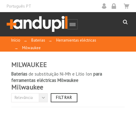
Português PT
Início
→
Baterias
→
Herramientas eléctricas
→
Milwaukee
MILWAUKEE
Baterias
de substituição Ni-Mh e Lítio Ion
para
ferramentas eléctricas Milwaukee
TECNOLOGIA
Milwaukee
Relevância
FILTRAR
(sem filtro)

CAPACIDADE NOMINAL