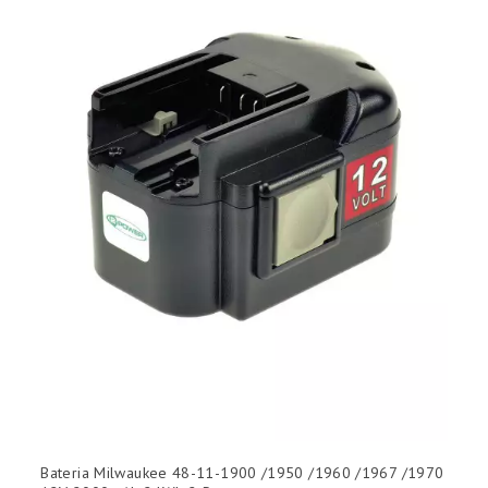
(sem filtro)

DIMENSÕES (L X AN X AL)
(sem filtro)

Bateria Milwaukee 48-11-1900 /1950 /1960 /1967 /1970