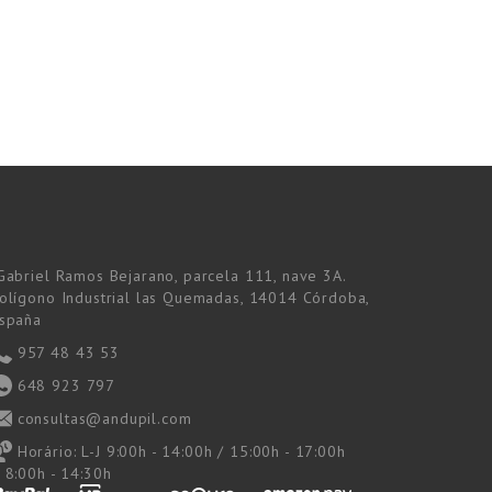
Gabriel Ramos Bejarano, parcela 111, nave 3A.
olígono Industrial las Quemadas, 14014 Córdoba,
spaña
957 48 43 53
648 923 797
consultas@andupil.com
Horário:
L-J 9:00h - 14:00h / 15:00h - 17:00h
 8:00h - 14:30h