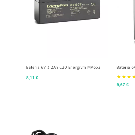
Bateria 6V 3,2Ah C20 Energivm MV632
Bateria 
Preço
8,11 €
Preço
9,67 €