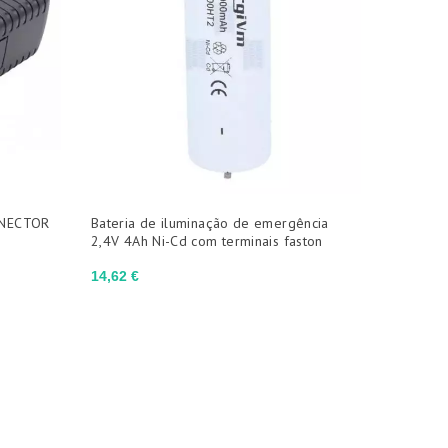
ONECTOR
Bateria de iluminação de emergência
2,4V 4Ah Ni-Cd com terminais faston
Preço
14,62 €