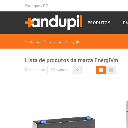
Português PT
PRODUTOS
E
Início
→
Marcas
→
EnergiVm
Lista de produtos da marca EnergiVm
Ordenar por:
Relevância