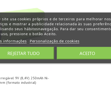
e site usa cookies próprios e de terceiros para melhorar no
viços e mostrar a publicidade relacionada às suas preferênc
lisando seus hábitosnavegação. Para dar seu consentiment
 uso, pressione o botão Aceito.
s informações
Personalização de cookies
REJEITAR TUDO
ACEITO
arregável 9V (8,4V) 250mAh Ni-
vm (formato industrial)