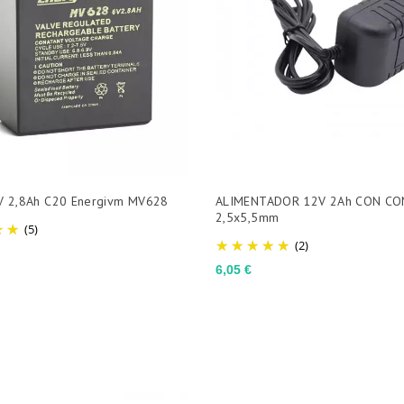
6V 2,8Ah C20 Energivm MV628
ALIMENTADOR 12V 2Ah CON C
2,5x5,5mm
(5)
(2)
Preço
6,05 €