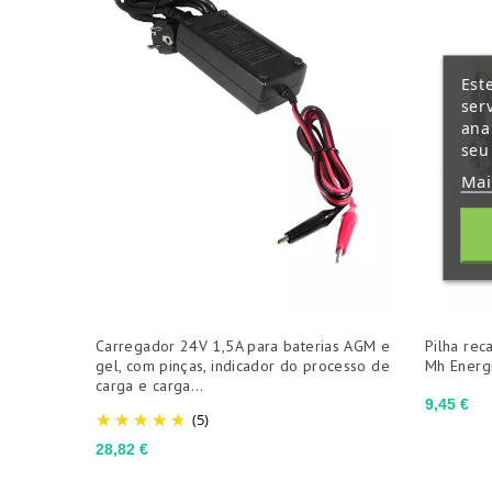
Est
ser
ana
seu
Mai
Carregador 24V 1,5A para baterias AGM e
Pilha rec
gel, com pinças, indicador do processo de
Mh Energi
carga e carga...
Preço
9,45 €
(5)
Preço
28,82 €