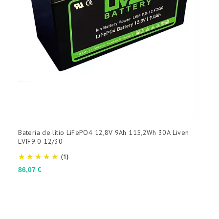
Bateria de lítio LiFePO4 12,8V 9Ah 115,2Wh 30A Liven
LVIF9.0-12/30
(1)
Preço
86,07 €