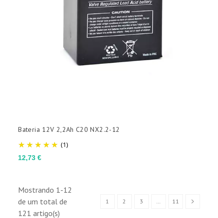
Bateria 12V 2,2Ah C20 NX2.2-12
(1)
Preço
12,73 €
Mostrando 1-12
de um total de
1
2
3
…
11
121 artigo(s)