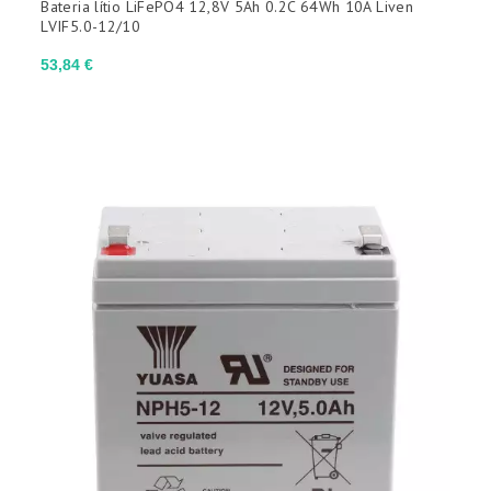
Bateria lítio LiFePO4 12,8V 5Ah 0.2C 64Wh 10A Liven
LVIF5.0-12/10
Preço
53,84 €