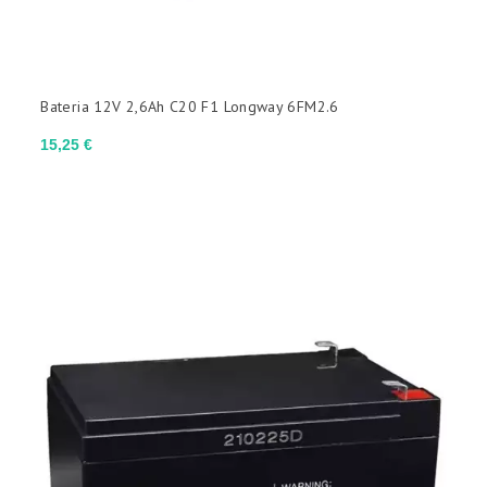
TAMANHO
Bateria 12V 2,6Ah C20 F1 Longway 6FM2.6
AA
F
Tipo 9V
Preço
15,25 €
TIPO DE CONECTOR E DIMENSÕES
(sem filtro)

APLICAÇÕES
Ciclo profundo
Cíclicas leves
Estacionário