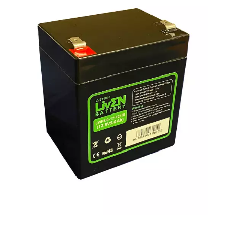
(sem filtro)

CAPACIDADE TÍPICA
(sem filtro)

CAPACIDADE MÍNIMA
(sem filtro)

MARCA
(sem filtro)
