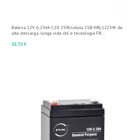
Bateria 12V 6,25Ah C20 25W/celula CSB HRL1225W de
alta descarga, longa vida útil e tecnologia FR...
Preço
32,72 €