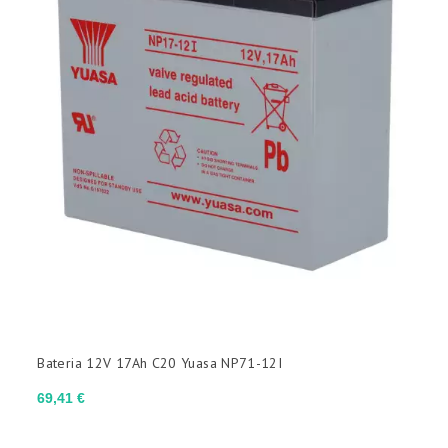
Bateria 12V 17Ah C20 Yuasa NP71-12I
Preço
69,41 €