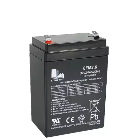
(sem filtro)

VOLTS
(sem filtro)

CAPACIDADE NOMINAL
(sem filtro)

DIMENSÕES (L X AN X AL)
(sem filtro)
