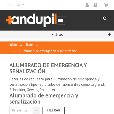
Português PT
Filtros
Início
→
Baterias
→
Alumbrado de emergencia y señalización
ALUMBRADO DE EMERGENCIA Y
SEÑALIZACIÓN
Baterías de repuesto para iluminación de emergencia y
FABRICANTE / MARCA
señalización tipo led o tubo de fabricantes como Legrand,
Schneider, Gewiss, Philips, etc...
Alumbrado de emergencia y
(sem filtro)

señalización
Relevância
FILTRAR
TECNOLOGIA