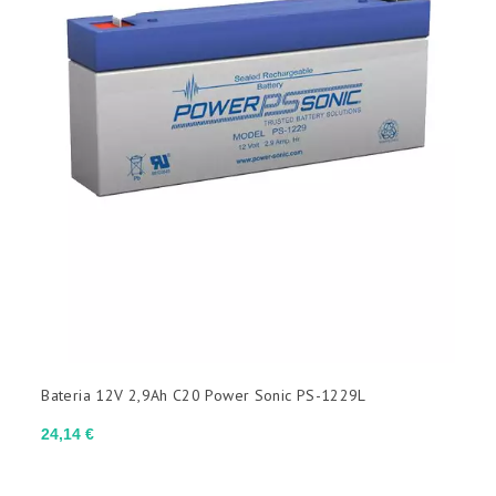
Bateria 12V 2,9Ah C20 Power Sonic PS-1229L
Preço
24,14 €