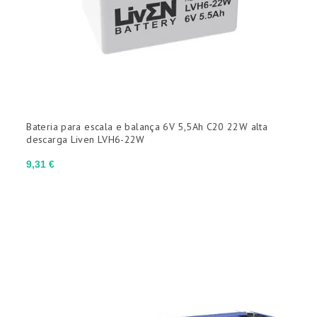
Bateria para escala e balança 6V 5,5Ah C20 22W alta
descarga Liven LVH6-22W
Preço
9,31 €