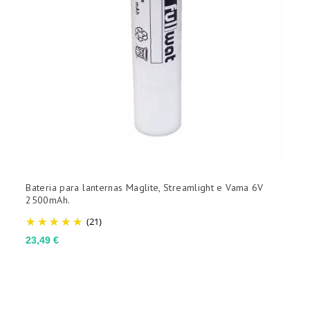
Bateria para lanternas Maglite, Streamlight e Vama 6V
2500mAh.
(21)
Preço
23,49 €