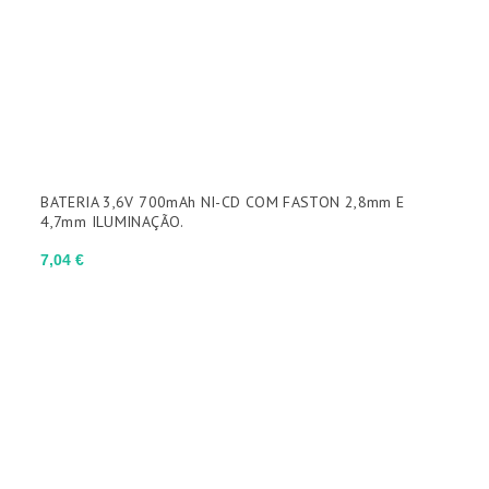
BATERIA 3,6V 700mAh NI-CD COM FASTON 2,8mm E
4,7mm ILUMINAÇÃO.
Preço
7,04 €