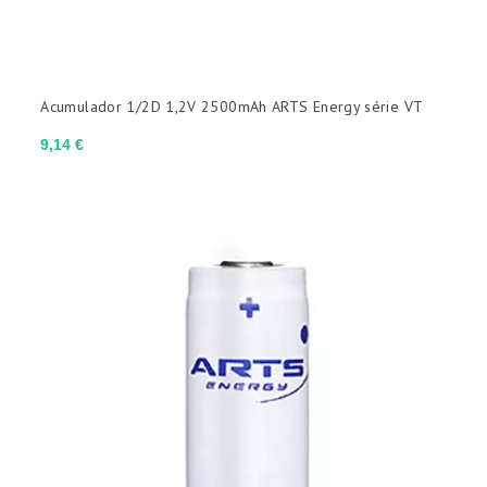
TAMANHO
Acumulador 1/2D 1,2V 2500mAh ARTS Energy série VT
2/3A
4/5 SC
AA
Cs
Preço
9,14 €
D
F
APLICAÇÕES
Cíclicas leves
Estacionário
TIPO DE TERMINAL
(sem filtro)
