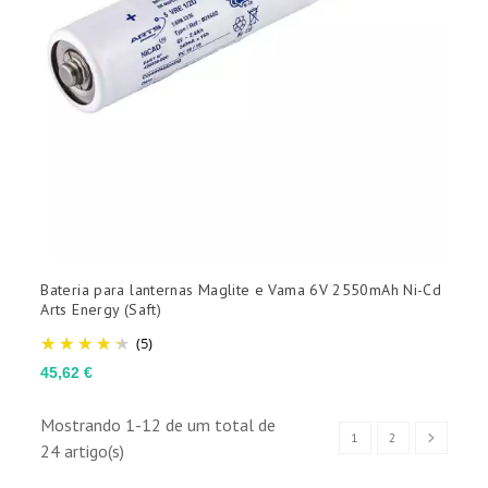
Bateria para lanternas Maglite e Vama 6V 2550mAh Ni-Cd
Arts Energy (Saft)
(5)
Preço
45,62 €
Mostrando 1-12 de um total de
1
2
24 artigo(s)