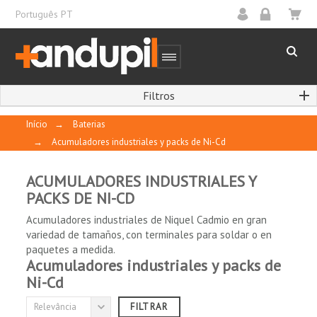
Português PT
Filtros
Início
→
Baterias
→
Acumuladores industriales y packs de Ni-Cd
ACUMULADORES INDUSTRIALES Y
PACKS DE NI-CD
Acumuladores industriales de Niquel Cadmio en gran
FABRICANTE / MARCA
variedad de tamaños, con terminales para soldar o en
paquetes a medida.
Acumuladores industriales y packs de
(sem filtro)

Ni-Cd
Relevância
FILTRAR
TECNOLOGIA