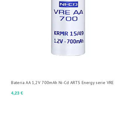
CAPACIDADE TÍPICA
(sem filtro)

CAPACIDADE MÍNIMA
(sem filtro)

MARCA
Bateria AA 1,2V 700mAh Ni-Cd ARTS Energy serie VRE
Preço
4,23 €
(sem filtro)
