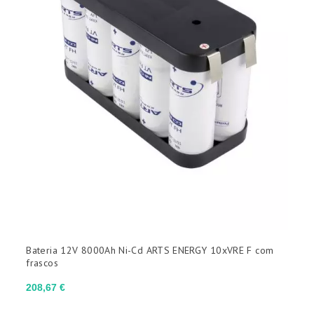
Bateria 12V 8000Ah Ni-Cd ARTS ENERGY 10xVRE F com
frascos
Preço
208,67 €