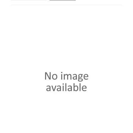
(sem filtro)

VOLTS
(sem filtro)

CAPACIDADE NOMINAL
(sem filtro)

DIMENSÕES (L X AN X AL)
(sem filtro)
