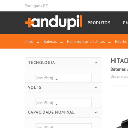
Português PT
PRODUTOS
E
Início
→
Baterias
→
Herramientas eléctricas
→
Hitachi
HITAC
TECNOLOGIA
Baterias
d
Ordenar po
(sem filtro)

VOLTS
(sem filtro)

CAPACIDADE NOMINAL
(sem filtro)