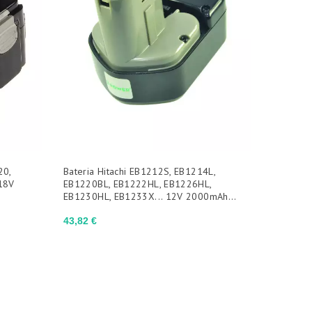
20,
Bateria Hitachi EB1212S, EB1214L,
18V
EB1220BL, EB1222HL, EB1226HL,
EB1230HL, EB1233X... 12V 2000mAh...
Preço
43,82 €