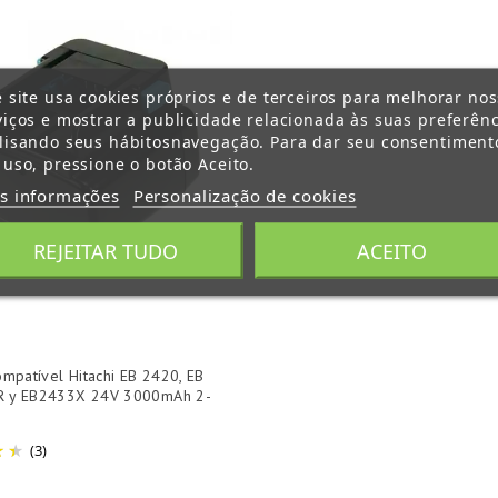
e site usa cookies próprios e de terceiros para melhorar no
viços e mostrar a publicidade relacionada às suas preferênc
lisando seus hábitosnavegação. Para dar seu consentiment
 uso, pressione o botão Aceito.
s informações
Personalização de cookies
REJEITAR TUDO
ACEITO
ompatível Hitachi EB 2420, EB
 y EB2433X 24V 3000mAh 2-
(3)