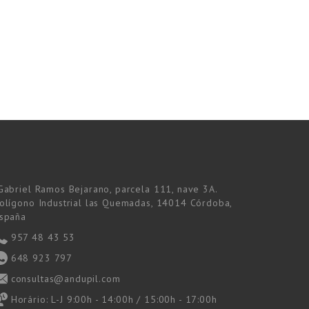
Gabriel Ramos Bejarano, parcela 111, nave 3A.
olígono Industrial las Quemadas, 14014 Córdoba,
spaña
957 48 43 53
648 923 797
consultas@andupil.com
Horário:
L-J 9:00h - 14:00h / 15:00h - 17:00h