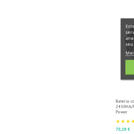
Est
ser
ana
seu
Mai
Bateria c
2430HA/R
Power
Preço
73,19 €