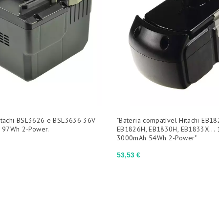
Hitachi BSL3626 e BSL3636 36V
"Bateria compatível Hitachi EB18
 97Wh 2-Power.
EB1826H, EB1830H, EB1833X... 
3000mAh 54Wh 2-Power"
Preço
53,53 €