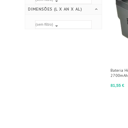

DIMENSÕES (L X AN X AL)
(sem filtro)

Bateria 
2700mAh
Preço
81,55 €