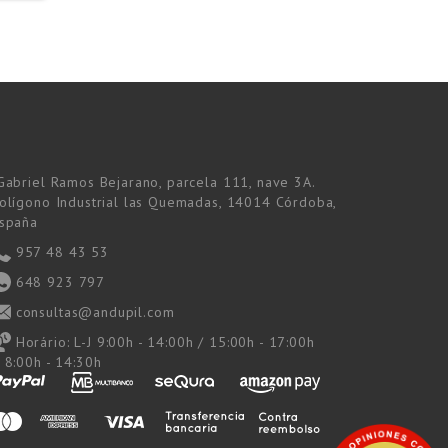
Gabriel Ramos Bejarano, parcela 111, nave 3A.
olígono Industrial las Quemadas, 14014 Córdoba,
spaña
957 48 43 53
648 923 797
consultas@andupil.com
Horário:
L-J 9:00h - 14:00h / 15:00h - 17:00h
 8:00h - 14:30h