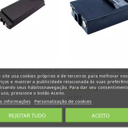
ompatível para Hiab XS Drive, XS
Bateria compatível para Hiab Co
786692, XS Drive H3796692.
5000, Hi Drive 4000, XS Drive...
e site usa cookies próprios e de terceiros para melhorar no
7,2V 2000mAh
804572,...
viços e mostrar a publicidade relacionada às suas preferênc
lisando seus hábitosnavegação. Para dar seu consentiment
(3)
(3)
 uso, pressione o botão Aceito.
Preço
31,18 €
s informações
Personalização de cookies
REJEITAR TUDO
ACEITO
o 1-3 de um total de 3 artigo(s)