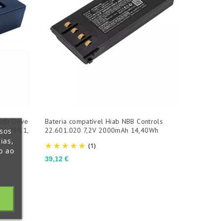
mbi Drive
Bateria compatível Hiab NBB Controls
 04.050.1,
22.601.020 7,2V 2000mAh 14,40Wh
ssos
ias,
(1)
o ao
Preço
39,12 €