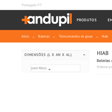
Português PT
PRODUTOS
E
Início
→
Baterias
→
Telecomandos de gruas
→
Hiab
HIAB
DIMENSÕES (L X AN X AL)
Baterias
d
Ordenar po
(sem filtro)
