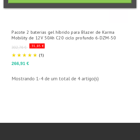
Pacote 2 baterias gel híbrido para Blazer de Karma
Mobility de 12V 50Ah C20 ciclo profundo 6-DZM-50
Preço
-35,85 €
302,76 €
normal
(1)
Preço
266,91 €
Mostrando 1-4 de um total de 4 artigo(s)