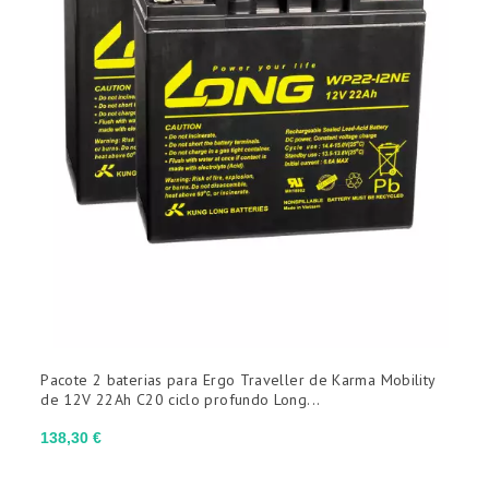
Pacote 2 baterias para Ergo Traveller de Karma Mobility
de 12V 22Ah C20 ciclo profundo Long...
Preço
138,30 €