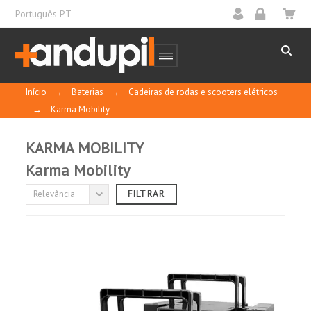
Português PT
Início
→
Baterias
→
Cadeiras de rodas e scooters elétricos
→
Karma Mobility
KARMA MOBILITY
Karma Mobility
FABRICANTE / MARCA
Relevância
FILTRAR
(sem filtro)

TECNOLOGIA