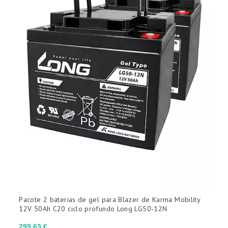
(sem filtro)

CAPACIDADE NOMINAL
(sem filtro)

DIMENSÕES (L X AN X AL)
(sem filtro)

APLICAÇÕES
Ciclo profundo
Cíclicas leves
Pacote 2 baterias de gel para Blazer de Karma Mobility
12V 50Ah C20 ciclo profundo Long LG50-12N
Estacionário
Preço
299,63 €