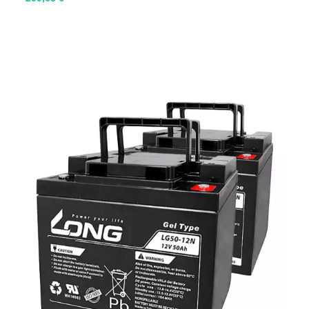
MARCA
(sem filtro)
