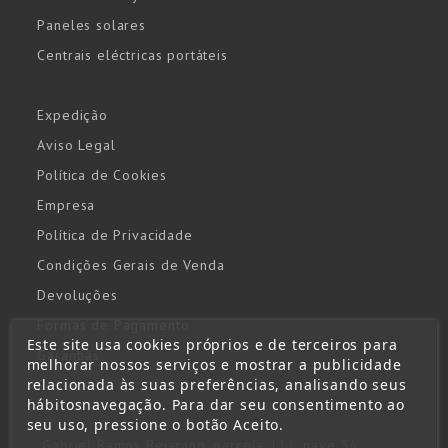
Paneles solares
Centrais eléctricas portáteis
Expedição
Aviso Legal
Política de Cookies
Empresa
Política de Privacidade
Condições Gerais de Venda
Devoluções
Formas de Pagamento
Este site usa cookies próprios e de terceiros para
Garantías
melhorar nossos serviços e mostrar a publicidade
relacionada às suas preferências, analisando seus
Contacto
hábitosnavegação. Para dar seu consentimento ao
seu uso, pressione o botão Aceito.
Gabriel Ramos Bejarano, parcela 111, nave 3A.