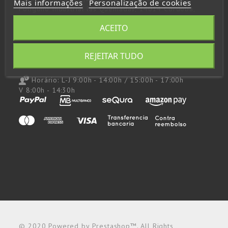
Mais informações
Personalização de cookies
Polígono Industrial las Quemadas, 14014 Córdoba,
España
ACEITO
957 48 43 53
648 923 797
REJEITAR TUDO
consultas@andupil.com
Horário:
L-J 9:00h - 14:00h / 15:00h - 17:00h
V 8:00h - 14:30h
© 2020 Powered by Prestashop™. All Rights