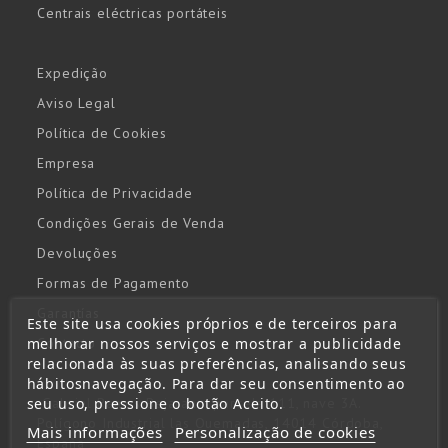
Centrais eléctricas portáteis
Expedição
Aviso Legal
Política de Cookies
Empresa
Política de Privacidade
Condições Gerais de Venda
Devoluções
Formas de Pagamento
Garantías
Este site usa cookies próprios e de terceiros para
melhorar nossos serviços e mostrar a publicidade
Contacto
relacionada às suas preferências, analisando seus
hábitosnavegação. Para dar seu consentimento ao
seu uso, pressione o botão Aceito.
Gabriel Ramos Bejarano, parcela 111, nave 3A.
Polígono Industrial las Quemadas, 14014 Córdoba,
Mais informações
Personalização de cookies
España