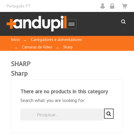
Português PT
Início
→
Carregadores e alimentadores
→
Cámaras de Video
→
Sharp
SHARP
Sharp
There are no products in this category
Search what you are looking for