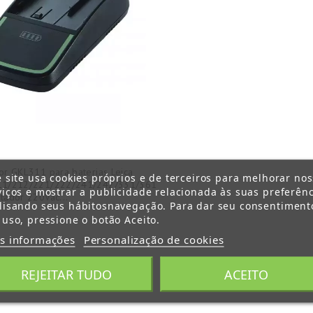
or GKL311 para baterias Leica
e site usa cookies próprios e de terceiros para melhorar no
11/212/221/222/241/242/331/361
viços e mostrar a publicidade relacionada às suas preferênc
tador 220Vac...
lisando seus hábitosnavegação. Para dar seu consentiment
 uso, pressione o botão Aceito.
s informações
Personalização de cookies
REJEITAR TUDO
ACEITO
o 1-1 de um total de 1 artigo(s)