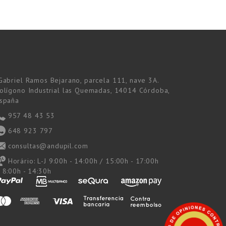
Gabriel Ramos Bejarano, parcela 111, nave 3A.
olígono Industrial las Quemadas, 14014 Córdoba,
spaña
957 48 43 53
648 923 797
consultas@andupil.com
Horário:
L-J 9:00h - 14:00h / 15:00h - 17:00h
 8:00h - 14:30h