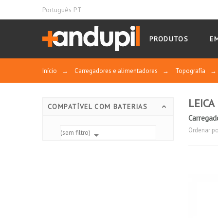
Português PT
PRODUTOS
E
Início
→
Carregadores e alimentadores
→
Topografía
→
LEICA
COMPATÍVEL COM BATERIAS
Carregad
Ordenar po
(sem filtro)
