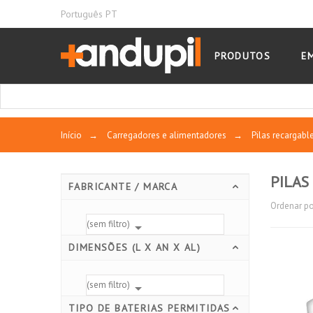
Português PT
PRODUTOS
E
Início
→
Carregadores e alimentadores
→
Pilas recargable
PILAS
FABRICANTE / MARCA
Ordenar po
(sem filtro)

DIMENSÕES (L X AN X AL)
(sem filtro)

TIPO DE BATERIAS PERMITIDAS