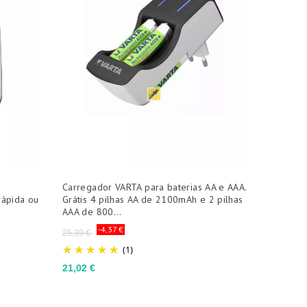
Carregador VARTA para baterias AA e AAA.
rápida ou
Grátis 4 pilhas AA ​​de 2100mAh e 2 pilhas
AAA de 800...
Preço
-4,37 €
25,39 €
normal
(1)
Preço
21,02 €