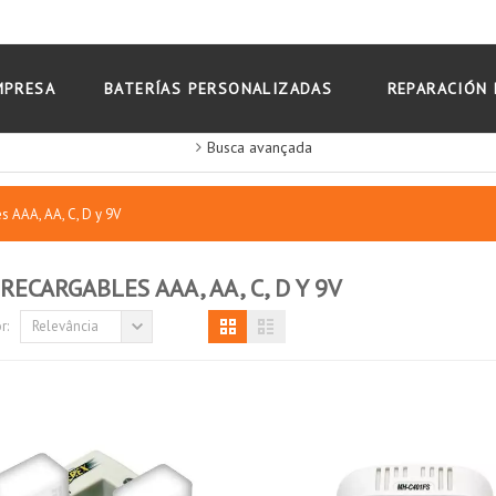
MPRESA
BATERÍAS PERSONALIZADAS
REPARACIÓN 
Busca avançada
s AAA, AA, C, D y 9V
 RECARGABLES AAA, AA, C, D Y 9V
r:
Relevância