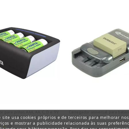
r para pilhas AAA, AA, C, D e 9V
Carregador universal para bater
e site usa cookies próprios e de terceiros para melhorar no
veis VARTA Universal Charger.
câmaras fotográficas, câmaras d
pilhas...
viços e mostrar a publicidade relacionada às suas preferênc
(2)
lisando seus hábitosnavegação. Para dar seu consentiment