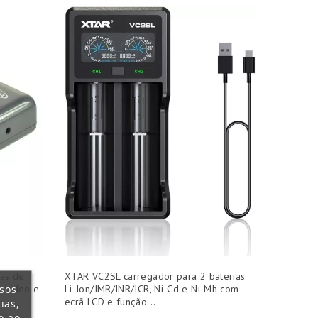
ias de
XTAR VC2SL carregador para 2 baterias
ssos
e vídeo e
Li-Ion/IMR/INR/ICR, Ni-Cd e Ni-Mh com
ecrã LCD e função...
ias,
o ao