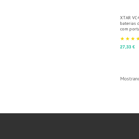
XTAR VC4
baterias 
com port
Preço
27,33 €
Mostrand