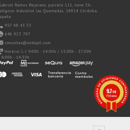
Gabriel Ramos Bejarano, parcela 111, nave 3A.
olígono Industrial las Quemadas, 14014 Córdoba,
spaña
957 48 43 53
648 923 797
consultas@andupil.com
Horário:
L-J 9:00h - 14:00h / 15:00h - 17:00h
 8:00h - 14:30h
9.7
/10
1193 notas