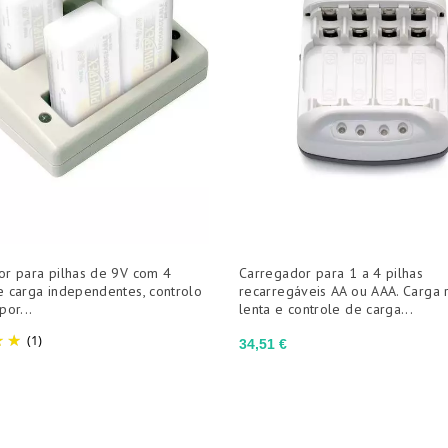
or para pilhas de 9V com 4
Carregador para 1 a 4 pilhas
 carga independentes, controlo
recarregáveis AA ou AAA. Carga 
por...
lenta e controle de carga...
(1)
Preço
34,51 €