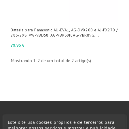
Bateria para Panasonic AU-EVA1, AG-DVX200 e AJ-PX270 /
285/298. VW-VBD58, AG-VBR59P, AG-VBR89G,...
Preço
79,95 €
Mostrando 1-2 de um total de 2 artigo(s)
Este site usa cookies próprios e de terceiros para
melhorar nossos serviços e mostrar a publicidade