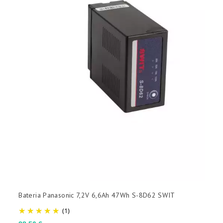
(sem filtro)

VOLTS
(sem filtro)

CAPACIDADE NOMINAL
(sem filtro)

DIMENSÕES (L X AN X AL)
Bateria Panasonic 7,2V 6,6Ah 47Wh S-8D62 SWIT
(sem filtro)

(1)