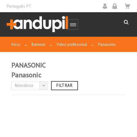
Português PT
Início
→
Baterias
→
Video profesional
→
Panasonic
PANASONIC
Panasonic
FABRICANTE / MARCA
Relevância
FILTRAR
(sem filtro)

TECNOLOGIA