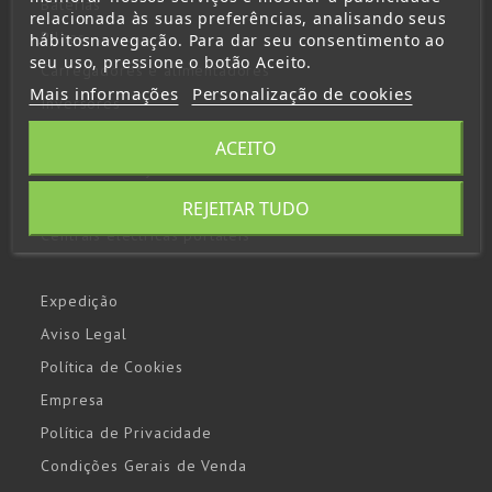
Baterias
relacionada às suas preferências, analisando seus
Pilhas
hábitosnavegação. Para dar seu consentimento ao
seu uso, pressione o botão Aceito.
Carregadores e alimentadores
Mais informações
Personalização de cookies
Inversores
Lanternas
ACEITO
Arrancadores y booster
Paneles solares
REJEITAR TUDO
Centrais eléctricas portáteis
Expedição
Aviso Legal
Política de Cookies
Empresa
Política de Privacidade
Condições Gerais de Venda