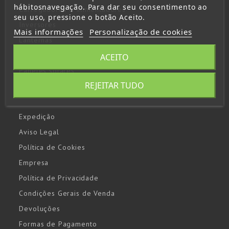
hábitosnavegação. Para dar seu consentimento ao
Carregadores e alimentadores
seu uso, pressione o botão Aceito.
Inversores
Mais informações
Personalização de cookies
Lanternas
Arrancadores y booster
ACEITO
Paneles solares
REJEITAR TUDO
Centrais eléctricas portáteis
Expedição
Aviso Legal
Política de Cookies
Empresa
Política de Privacidade
Condições Gerais de Venda
Devoluções
Formas de Pagamento