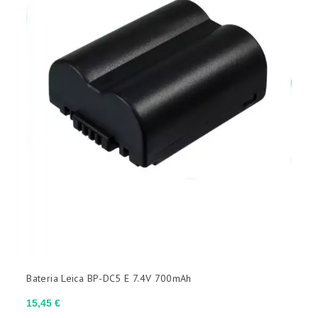
(sem filtro)

DIMENSÕES (L X AN X AL)
(sem filtro)

MARCA
(sem filtro)

Bateria Leica BP-DC5 E 7.4V 700mAh
Preço
15,45 €