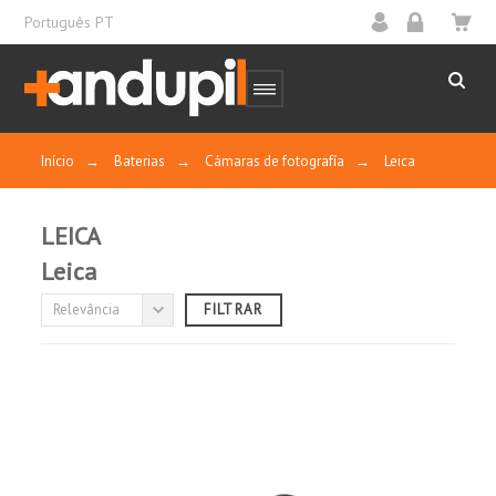
Português PT
Início
→
Baterias
→
Cámaras de fotografía
→
Leica
LEICA
Leica
FABRICANTE / MARCA
Relevância
FILTRAR
(sem filtro)

CAPACIDADE NOMINAL