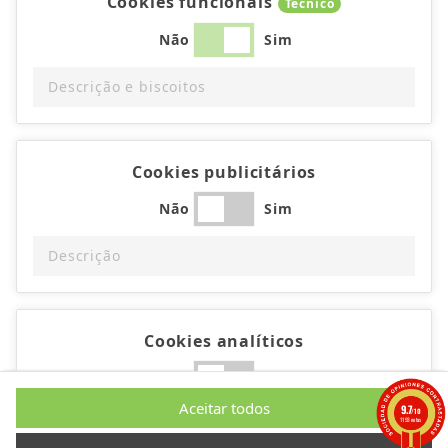
Cookies funcionais
Técnico
Não
Sim
Descrição e biscoitos
Cookies publicitários
Não
Sim
Descrição
Cookies analíticos
Não
Sim
Aceitar todos
9.7
/10
Descrição
1193 notas