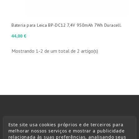
Bateria para Leica BP-DC12 7,4V 950mAh 7Wh Duracell.
Preço
44,00 €
Mostrando 1-2 de um total de 2 artigo(s)
Este site usa cookies próprios e de terceiros para
Baterias
melhorar nossos serviços e mostrar a publicidade
Pilhas
relacionada às suas preferências, analisando seus