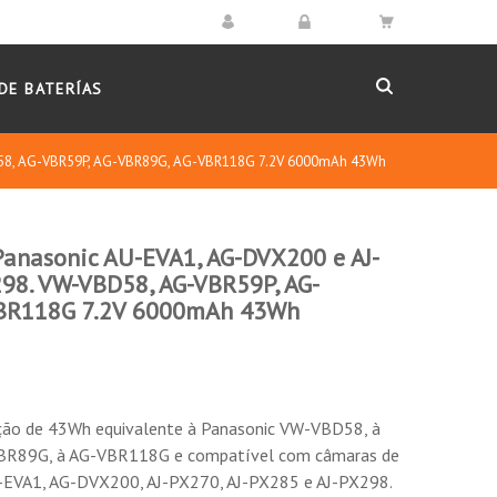
DE BATERÍAS
BD58, AG-VBR59P, AG-VBR89G, AG-VBR118G 7.2V 6000mAh 43Wh
Panasonic AU-EVA1, AG-DVX200 e AJ-
98. VW-VBD58, AG-VBR59P, AG-
BR118G 7.2V 6000mAh 43Wh
AJ-PX270 o com monitor LCD ligado.
a DC 7.2 (Nominal). Você pode conectar a
 potência máxima da conexão é de 30W, 4A. O
S-3010D.
ição de 43Wh equivalente à Panasonic VW-VBD58, à
sione o botão "Check" e, em seguida, a bateria S-
BR89G, à AG-VBR118G e compatível com câmaras de
U-EVA1, AG-DVX200, AJ-PX270, AJ-PX285 e AJ-PX298.
 capacidade restante da bateria, sendo capaz de