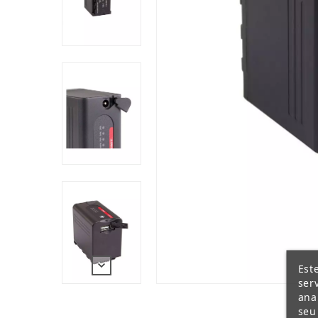
obter informações de capacidade antes de
Facilidade de carregamento. A bateria S-
carregar a bateria a 100% e também pode
As células de alta qualidade usadas nas b
bateria. Essas células têm uma curva de 
quando as baterias SWIT são armazenadas,
Habitação robusta e durável. A carcaça d
garante uma estrutura forte e duradera.A
Várias proteções de segurança. A bateria
subtensão, sobrecorrente ou uma tempera
Bateria otimizada. Após o uso prolongado
células desbalanceadas, prolongando a vida
Est
ser
ana
seu