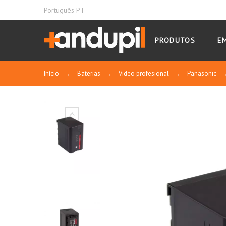
Português PT
PRODUTOS
E
Início
→
Baterias
→
Video profesional
→
Panasonic
Características:
S-8D58 manual do usuário
Com uma capacidade de 43Wh/6000mAh, el
Conexão de saída CC para saída DC ou en
lanterna LED da câmera, monitor ou tran
conector DC também pode ser usado como
Conexão USB incluída 5V/1A.
Tem uma co
8D58 enviar uma tensão de 5V 1Ah saída a
Indicador de status, LED de 4 níveis. A ba