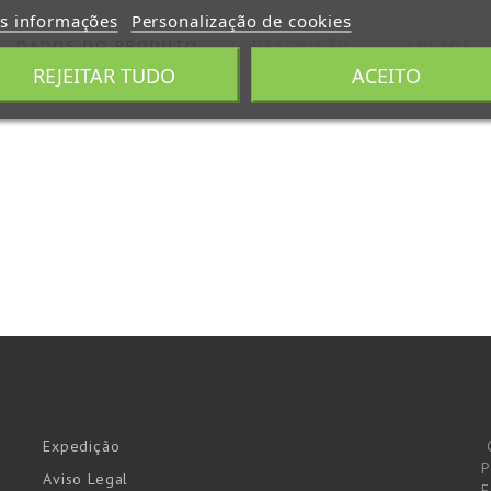
s informações
Personalização de cookies
DADOS DO PRODUTO
DESCRIÇÃO
ANEXOS
REJEITAR TUDO
ACEITO
Expedição
P
Aviso Legal
E