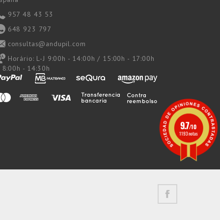
957 48 43 53
648 923 797
consultas@andupil.com
Horário:
L-J 9:00h - 14:00h / 15:00h - 17:00h
 8:00h - 14:30h
9.7
/10
1193 notas