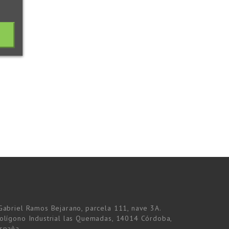
Gabriel Ramos Bejarano, parcela 111, nave 3A.
olígono Industrial las Quemadas, 14014 Córdoba,
spaña