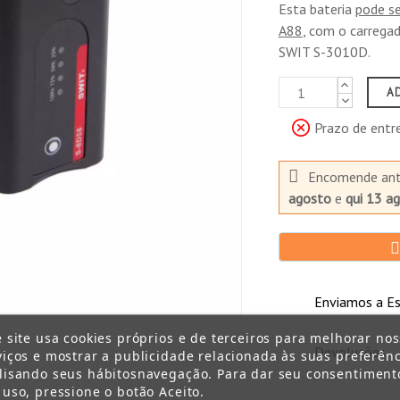
Esta bateria
pode se
 usá-la.
A88
, com o carrega
8D58
pode usar o carregador original Panasonic DE-A88
, duplo carr
SWIT S-3010D.
 usar o carregador portátil SWIT S-3010D, que levará 7H no carr
aterias SWIT oferecem vida útil longa, durabilidade, segurança e,
A
descarga de tensão suave, de modo que, como resultado, você pode 
 elas têm uma baixa descarga automática, prolongando a vida da b
Prazo de entr
o S-8D58 é feita de material ABS de impacto elevado, com tecnolo
demás, o invólucro da bateria é feita de um design otimizado anti
Encomende an
 S-8D58 possui uma MCU para medir e registrar dados em tempo rea
agosto
e
qui 13 a
tura excessivamente alta ou baixa.
, a tensão da célula pode mostrar diferenças. Nesses casos, nosso 
 útil da bateria.
Enviamos a Es
e site usa cookies próprios e de terceiros para melhorar no
Devoluções
viços e mostrar a publicidade relacionada às suas preferênc
lisando seus hábitosnavegação. Para dar seu consentiment
 uso, pressione o botão Aceito.