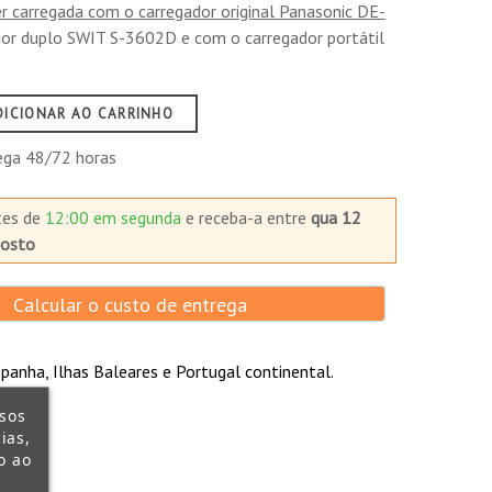
r carregada com o carregador original Panasonic DE-
dor duplo SWIT S-3602D e com o carregador portátil
egador SWIT S-3602D, que terá 4 horas para
egamento da bateria completamente.
 acima de tudo, garantem alto desempenho da
DICIONAR AO CARRINHO
avaliar o tempo de duração restante. Além disso,
ateria visivelmente.
ega 48/72 horas
gia avançada de vedação do polímero injectado
derrapante para manuseio seguro.
tes de
12:00 em segunda
e receba-a
entre
qua 12
l, cortando a energia quando detecta sobretensão,
gosto
circuito especialmente projetado pode otimizar as
Calcular o custo de entrega
panha, Ilhas Baleares e Portugal continental.
ssos
ias,
o ao