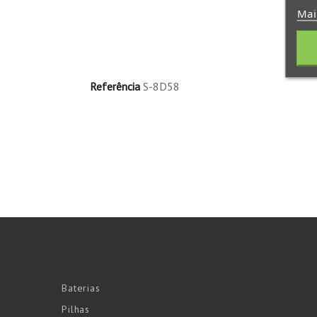
Mai
Referência
S-8D58
Baterias
Pilhas