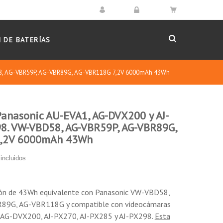
 DE BATERÍAS
58, AG-VBR59P, AG-VBR89G, AG-VBR118G 7,2V 6000mAh 43Wh
Panasonic AU-EVA1, AG-DVX200 y AJ-
8. VW-VBD58, AG-VBR59P, AG-VBR89G,
7,2V 6000mAh 43Wh
a serie AJ-PX270 con el monitor LCD encendido.
incluidos
ida DC 7.2V (Nominal). Puede conectar la antorcha
. La potencia máxima de la conexión es de 30W,
ción de 43Wh equivalente con Panasonic VW-VBD58,
89G, AG-VBR118G y compatible con videocámaras
o Tablet, pulse el botón "Check" y a continuación
 AG-DVX200, AJ-PX270, AJ-PX285 y AJ-PX298.
Esta
ivos.