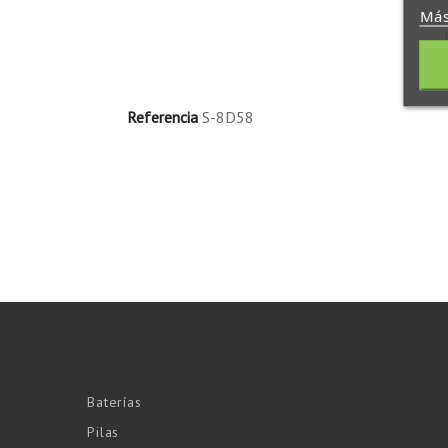
Más
Referencia
S-8D58
Baterías
Pilas