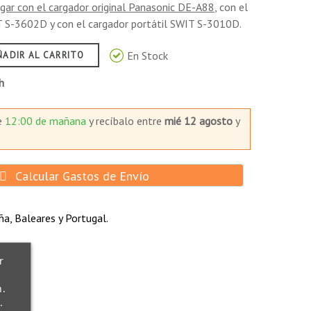
rgar con el cargador original Panasonic DE-A88
, con el
la capacidad restante de la batería, pudiendo
 S-3602D y con el cargador portátil SWIT S-3010D.
oble SWIT S-3602D, que tardará 4h en cargar la
En Stock
ÑADIR AL CARRITO
atería completamente.
obre todo garantizan el alto rendimiento de la
h
 duración restante. Además, cuando las baterías
e
12:00 de mañana
y recíbalo
entre
mié 12 agosto
y
 a la tecnología avanzada de termosellado del
a con un diseño optimizado y antideslizante para
empo real, cortando la energía cuando detecte
Calcular Gastos de Envío
estos casos nuestro circuito especialmente
a, Baleares y Portugal.
r
n.
.