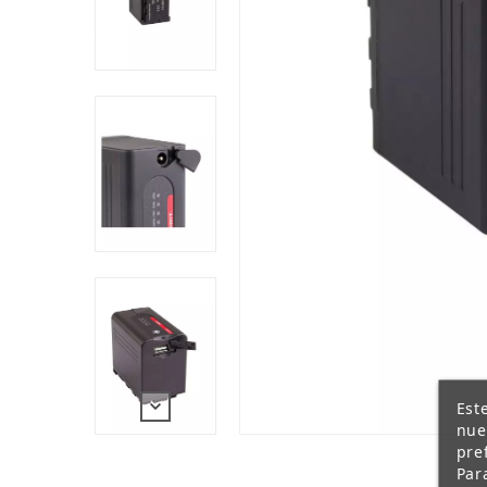
Indicador de estado, LED de 4 niveles. La
obtener información de la capacidad antes
Facilidad de carga. La batería S-8D58
pue
batería al 100%, y también puede utiliza
Las células de alta calidad utilizadas en 
batería. Estas células tienen una curva d
SWIT se almacenan tienen una baja autode
Carcasa robusta y duradera. La carcasa d
polímero inyectado, asegura una estructur
un manejo seguro.
Múltiples protecciones de seguridad. La b
sobrevoltaje, subvoltaje, sobreintensida
Batería optimizada. Después de un uso pro
diseñado puede optimizar las células deseq
Est
nue
pre
Par