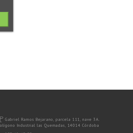
S
Gabriel Ramos Bejarano, parcela 111, nave 3A.
olígono Industrial las Quemadas, 14014 Córdoba