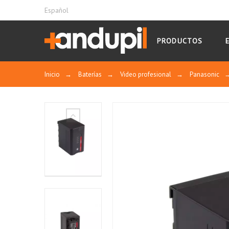
Español
PRODUCTOS
Inicio
→
Baterías
→
Video profesional
→
Panasonic
Características:
S-8D58 manual usuario
Con una capacidad de 43Wh/6000mAh pued
Conexión de salida DC para salida DC o e
LED de la cámara, el monitor o el transm
4A. El conector DC también se puede util
Conexión USB incluida 5V/1A. Dispone de u
la batería S-8D58 enviará una tensión de 