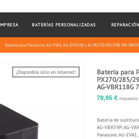
EMPRESA
BATERÍAS PERSONALIZADAS
REPARACIÓN
→
Batería para Panasonic AU-EVA1, AG-DVX200 y AJ-PX270/285/298. VW-VBD
Batería para 
¡Disponible sólo en Internet!
PX270/285/29
AG-VBR118G 
78,65 €
e funcionar durante aproximadamente 2h en las videocámaras de l
impuestos 
ntrada de carga con conector DC de 5,5/2,1mm para conexión de sal
isor inalámbrico y obtener energía simultáneamente con la cámara
Batería de sustitu
izar como entrada de carga con el cargador portátil SWIT S-3010D.
AG-VBR59P, AG-VBR
na conexión USB en la batería DV para conectar su teléfono móvil 
Panasonic AU-EVA1,
salida de 5V 1Ah a través del conector USB para cargar sus disposit