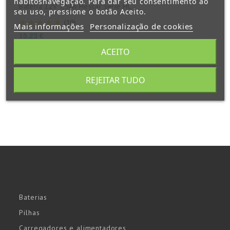
hábitosnavegação. Para dar seu consentimento ao
Bateria 12V 7,5Ah Heycar serie HC
B
seu uso, pressione o botão Aceito.
(10)
Mais informações
Personalização de cookies
Preço
P
15,23 €
2
ACEITO
REJEITAR TUDO
Baterias
Pilhas
Carregadores e alimentadores