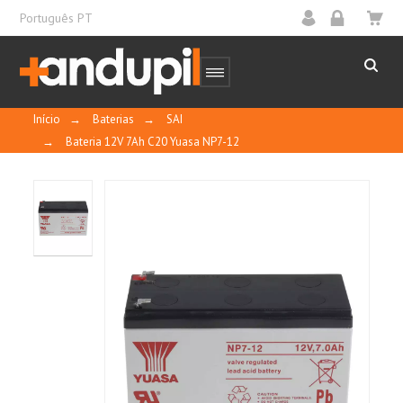
Português PT
Início
→
Baterias
→
SAI
→
Bateria 12V 7Ah C20 Yuasa NP7-12
10
/
10
MOSTRAR
CERTIFICADO
Basado en 1 reseñas
Control y calidad
Ordenar por
fecha descendente