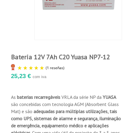
Jean L.
Publicado el 6/1/26, 12:09 PM
(Fecha del
pedido : 5/21/2026)
Ok
Bateria 12V 7Ah C20 Yuasa NP7-12
25,23 €
com iva
As
baterias recarregáveis
VRLA da série NP da
YUASA
(1 reseñas)
são concebidas com tecnologia AGM (Absorbent Glass
Mat) e são
adequadas para múltiplas utilizações, tais
como UPS, sistemas de alarme e segurança, iluminação
de emergência, equipamento médico e aplicações
eléctricas
. Com uma vida útil de projecto de 3 a 5 anos