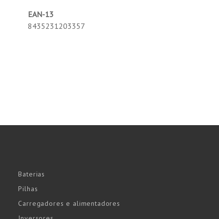
EAN-13
8435231203357
Baterias
Pilhas
Carregadores e alimentadores
Inversores