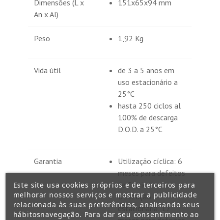
Dimensões (L x
151x65x94 mm
An x Al)
Peso
1,92 Kg
Vida útil
de 3 a 5 anos em
uso estacionário a
25°C
hasta 250 ciclos al
100% de descarga
D.O.D. a 25°C
Garantia
Utilização cíclica: 6
meses para defeitos
de fabrico
Este site usa cookies próprios e de terceiros para
melhorar nossos serviços e mostrar a publicidade
Utilização
relacionada às suas preferências, analisando seus
estacionária: 12
hábitosnavegação. Para dar seu consentimento ao