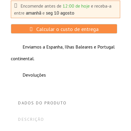
Publicado el 8/27/24, 2:46 PM
Encomende antes de
12:00 de hoje
e receba-a
entre
amanhã
e
seg 10 agosto
Ya hemos comprado en varias ocasiones y
nunca nos ha defraudado.
Calcular o custo de entrega
Comprador Verificado
Enviamos a Espanha, Ilhas Baleares e Portugal
Publicado el 6/4/24, 6:20 PM
continental.
Ya la conocía y van bastante bien
Devoluções
Comprador Verificado
Publicado el 5/22/24, 3:21 PM
DADOS DO PRODUTO
DESCRIÇÃO
Comprador Verificado
Publicado el 4/10/24, 2:42 PM