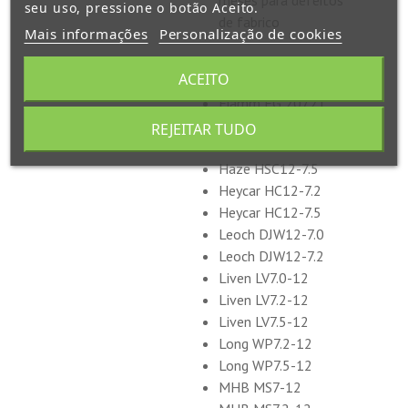
meses para defeitos
seu uso, pressione o botão Aceito.
de fabrico
Mais informações
Personalização de cookies
ACEITO
Equivalências
CSB GP1272
Fiamm FG 20721
Fiamm FG 20722
REJEITAR TUDO
Haze HSC12-7
Haze HSC12-7.5
Heycar HC12-7.2
Heycar HC12-7.5
Leoch DJW12-7.0
Leoch DJW12-7.2
Liven LV7.0-12
Liven LV7.2-12
Liven LV7.5-12
Long WP7.2-12
Long WP7.5-12
MHB MS7-12