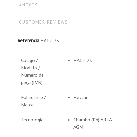
ANEXOS
CUSTOMER REVIEWS
MOSTRAR MÁS OPINIONES
Referência
HA12-7S
Código /
HA12-7S
Modelo /
Número de
peça (P/N)
Fabricante /
Heycar
Marca
Tecnologia
Chumbo (Pb) VRLA
AGM