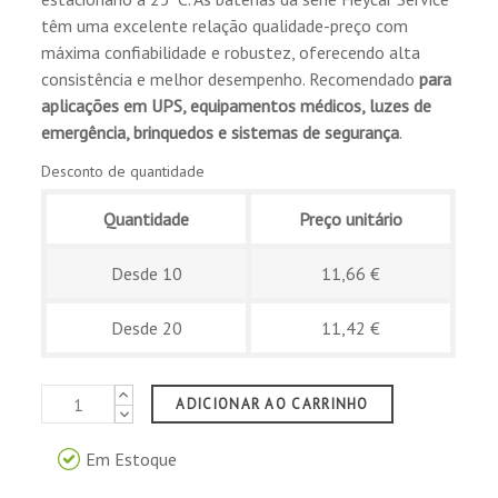
têm uma excelente relação qualidade-preço com
máxima confiabilidade e robustez, oferecendo alta
Comprador Verificado
consistência e melhor desempenho. Recomendado
para
Publicado el 1/24/25, 12:16 PM
aplicações em UPS, equipamentos médicos, luzes de
emergência, brinquedos e sistemas de segurança
.
Desconto de quantidade
Comprador Verificado
Quantidade
Preço unitário
Publicado el 10/9/24, 7:19 PM
Desde 10
11,66 €
Desde 20
11,42 €
Comprador Verificado
Publicado el 9/8/24, 2:38 PM
ADICIONAR AO CARRINHO
Uso el producto para un coche electrónico
Em Estoque
Comprador Verificado