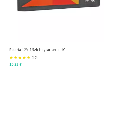
Bateria 12V 7,5Ah Heycar serie HC
B
(10)
Preço
P
15,23 €
1