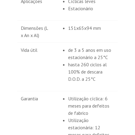
Aplicações
Cíclicas leves
Estacionário
Dimensões (L
151x65x94 mm
x An x Al)
Vida útil
de 3 a 5 anos em uso
estacionário a 25°C
hasta 260 ciclos al
100% de descara
D.O.D. a 25°C
Garantia
Utilização cíclica: 6
meses para defeitos
de fabrico
Utilização
estacionária: 12
meses para defeitos