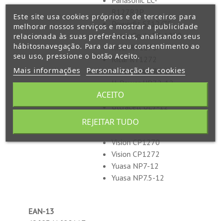
Panasonic LC-
R127R2P
Este site usa cookies próprios e de terceiros para
Powerfit S312/7S
melhorar nossos serviços e mostrar a publicidade
PowerSonic PS-1270
relacionada às suas preferências, analisando seus
hábitosnavegação. Para dar seu consentimento ao
Ritar RT1270
seu uso, pressione o botão Aceito.
Ritar RT1272
Mais informações
Personalização de cookies
U-Power UP7.0-12
U-Power UP7.2-12
ACEITO
U-Power UP7.5-12
Ultracell UL7-12
Ultracell UL7.2-12
REJEITAR TUDO
Ultracell UL7.5-12
Vision CP1270
Vision CP1272
Yuasa NP7-12
Yuasa NP7.5-12
EAN-13