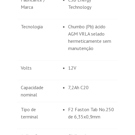
Comprador Verificado
Marca
Technology
Publicado el 5/27/20, 5:08 AM
Tecnologia
Chumbo (Pb) ácido
Estoy muy satisfecho , me han acesorado
AGM VRLA selado
telefónicamente que producto sería el más
adecuado a mis necesidades teniendo en
hermeticamente sem
cuenta calidad/precio.
manutenção
Volts
12V
Capacidade
7,2Ah C20
nominal
Tipo de
F2 Faston Tab No.250
terminal
de 6,35x0,9mm