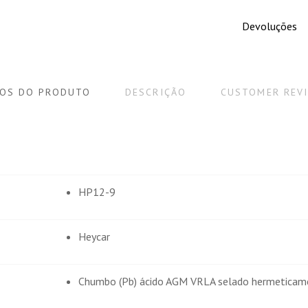
Publicado el 12/27/23, 2:30 PM
Devoluções
Comprador Verificado
Publicado el 10/1/23, 4:45 PM
OS DO PRODUTO
DESCRIÇÃO
CUSTOMER REV
esque
Están muy bien . Son eficaces .Las uso en telescopios .
STRAR MÁS OPINIONES
HP12-9
Heycar
Chumbo (Pb) ácido AGM VRLA selado hermetica