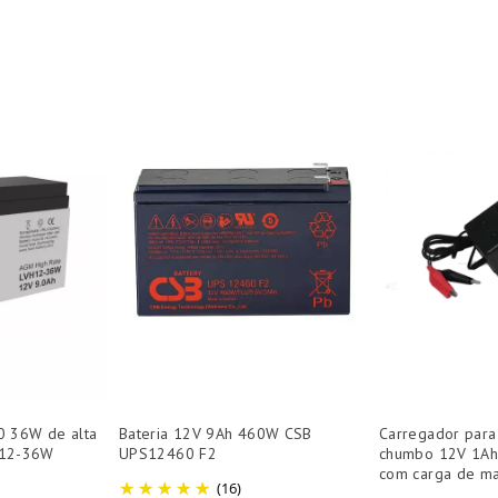
0 36W de alta
Bateria 12V 9Ah 460W CSB
Carregador para
H12-36W
UPS12460 F2
chumbo 12V 1Ah
com carga de ma
(16)