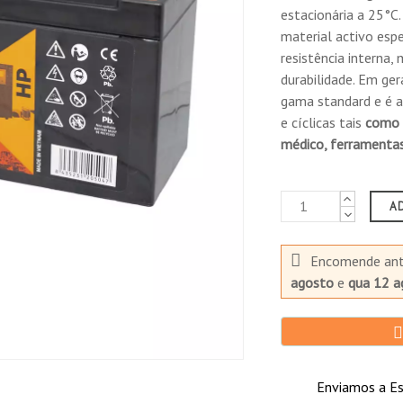
Comprador Verificado
estacionária a 25°C.
o :
Publicado el 7/22/25, 3:34 PM
material activo esp
resistência interna,
durabilidade. Em ger
Todo perfecto un gran asesoramiento
gama standard e é a
e cíclicas tais
como 
médico, ferramentas
Comprador Verificado
Publicado el 10/21/24, 5:16 PM
A
Muy contento con la compra.
Encomende an
agosto
e
qua 12 a
emergência.
Comprador Verificado
Publicado el 4/1/24, 9:08 AM
Enviamos a Es
Comprador Verificado