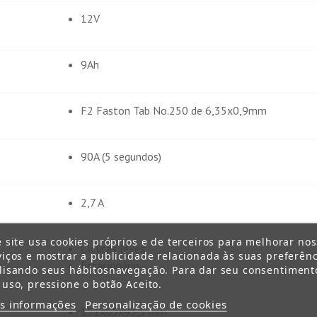
12V
9Ah
F2 Faston Tab No.250 de 6,35x0,9mm
90A (5 segundos)
2,7 A
e site usa cookies próprios e de terceiros para melhorar no
Cíclicas leves
viços e mostrar a publicidade relacionada às suas preferênc
Estacionário
lisando seus hábitosnavegação. Para dar seu consentiment
 uso, pressione o botão Aceito.
s informações
Personalização de cookies
151x65x93,5 mm