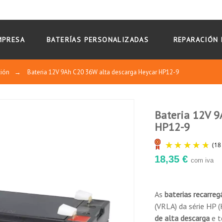
MPRESA
BATERÍAS PERSONALIZADAS
REPARACIÓN 
ción
→
Bateria 12V 9Ah C20 36W alta descarga Heycar HP12-9
Bateria 12V 9
ssidade de adicionar água.
HP12-9
9.3
15
/
10
18,35 €
com iva
Basado en 18
2
1
0
0
reseñas
izontalmente.
1★
2★
3★
4★
5★
stacionária.
As
baterias recarreg
Ordenar por
fecha descendente
(VRLA) da série HP 
de alta descarga
e t