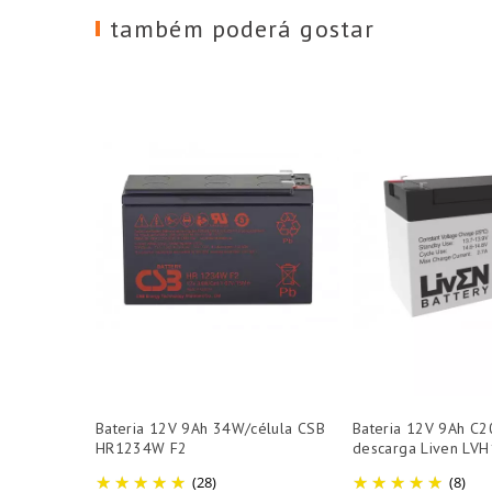
também poderá gostar
Bateria 12V 9Ah 34W/célula CSB
Bateria 12V 9Ah C2
HR1234W F2
descarga Liven LV
(28)
(8)