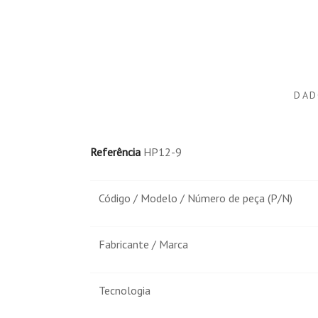
Publicado el 1/29/24, 4:44 PM
Comprador Verificado
Publicado el 10/3/23, 2:38 PM
DAD
La batería se me descargo muy rápido no se si 
llegó con la carga algo vacía volveré a probar al
Referência
HP12-9
cargarlar al 100%
MO
Código / Modelo / Número de peça (P/N)
Fabricante / Marca
Tecnologia