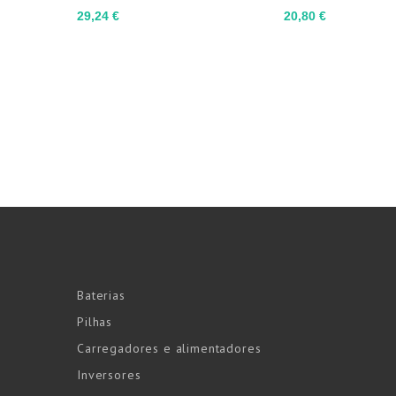
Preço
Preço
29,24 €
20,80 €
Baterias
Pilhas
Carregadores e alimentadores
Inversores