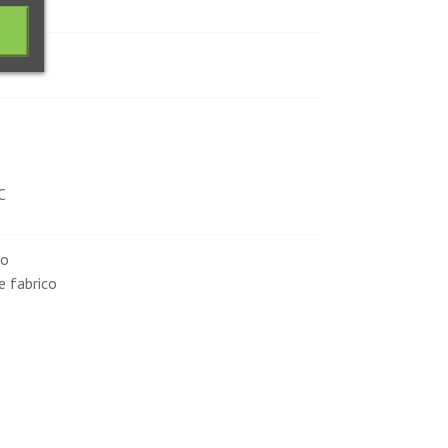
C
co
e fabrico