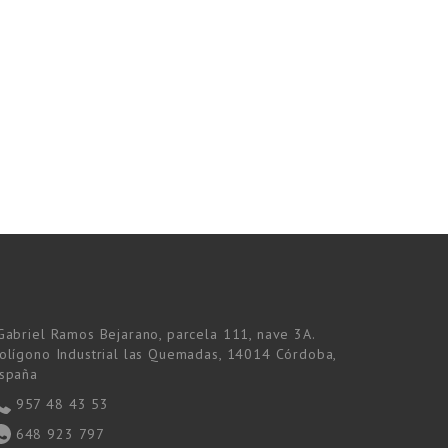
Gabriel Ramos Bejarano, parcela 111, nave 3A.
olígono Industrial las Quemadas, 14014 Córdoba,
spaña
957 48 43 53
648 923 797