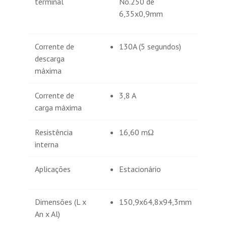
terminal
No.250 de
6,35x0,9mm
Corrente de
130A (5 segundos)
descarga
máxima
Corrente de
3,8 A
carga máxima
Resistência
16,60 mΩ
interna
Aplicações
Estacionário
Dimensões (L x
150,9x64,8x94,3mm
An x Al)