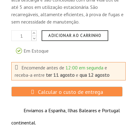
Classificado por MG Emenda 27 como
Para un Sai
até 5 anos em utilização estacionária. São
material não perigoso para o transporte
recarregáveis, altamente eficientes, à prova de fugas e
marítimo.
sem necessidade de manutenção.
Reconhecido por DOT como "Dry Cargo" 49
Comprador Verificado
CFR 171-189 para o transporte terrestre.
Publicado el 12/8/23, 1:17 AM
ADICIONAR AO CARRINHO
Aplicações
Em Estoque
Utilização estacionária:
Comprador Verificado
Encomende antes de
12:00 em segunda
e
Publicado el 6/5/23, 2:22 PM
S.A.I.
receba-a
entre
ter 11 agosto
e
qua 12 agosto
Equipamento de iluminação de emergência.
Potência de reserva para instrumentos de
precisão.
Calcular o custo de entrega
Comprador Verificado
Sistemas de alarme de incêndio e sistemas de
Publicado el 11/17/22, 1:45 AM
segurança.
Enviamos a Espanha, Ilhas Baleares e Portugal
Equipamento de comunicações e
equipamento eléctrico.
Gracias, buena compra, buen precio y buen
continental.
compromiso de la empresa en el envio
Computadores de escritório, processadores e
outros equipamentos de burótica.