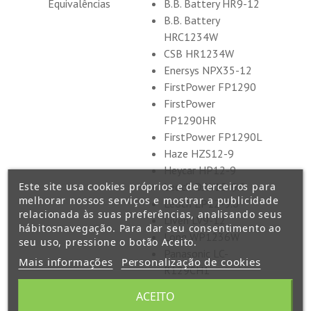
Equivalências
B.B. Battery HR9-12
B.B. Battery
HRC1234W
CSB HR1234W
Enersys NPX35-12
FirstPower FP1290
FirstPower
FP1290HR
FirstPower FP1290L
Haze HZS12-9
Heycar HP12-9
Este site usa cookies próprios e de terceiros para
Leoch DJW12-9.0
melhorar nossos serviços e mostrar a publicidade
Leoch LP12-9.0
relacionada às suas preferências, analisando seus
Liven LV9-12
hábitosnavegação. Para dar seu consentimento ao
Long WP1236W
seu uso, pressione o botão Aceito.
Panasonic LC-
Mais informações
Personalização de cookies
R129CH1
Panasonic LC-
ACEITO
RW1245P1