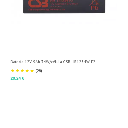
Bateria 12V 9Ah 34W/célula CSB HR1234W F2
B
(28)
Preço
29,24 €
P
2