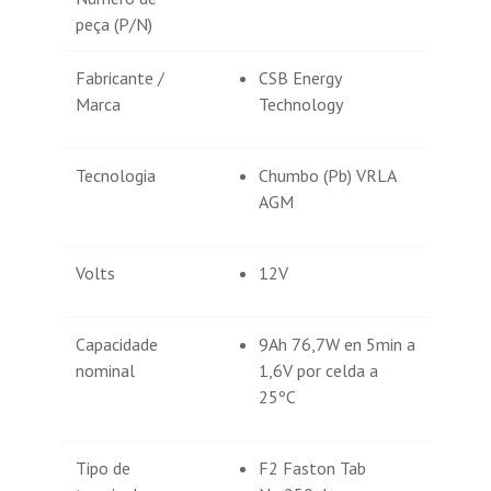
baterías bastante bien protegidas.
peça (P/N)
MOSTRAR MÁS OPINIONES
Fabricante /
CSB Energy
Marca
Technology
Tecnologia
Chumbo (Pb) VRLA
AGM
Volts
12V
Capacidade
9Ah 76,7W en 5min a
nominal
1,6V por celda a
25ºC
Tipo de
F2 Faston Tab