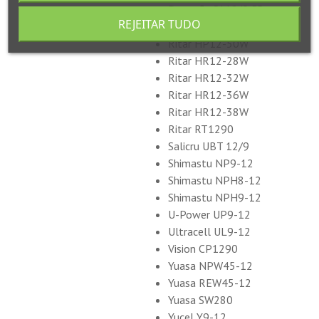
Powerfit S112/9 SR
REJEITAR TUDO
PowerSonic PS-1290
Ritar HP12-50W
Ritar HR12-28W
Ritar HR12-32W
Ritar HR12-36W
Ritar HR12-38W
Ritar RT1290
Salicru UBT 12/9
Shimastu NP9-12
Shimastu NPH8-12
Shimastu NPH9-12
U-Power UP9-12
Ultracell UL9-12
Vision CP1290
Yuasa NPW45-12
Yuasa REW45-12
Yuasa SW280
Yucel Y9-12