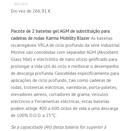
e descarga e para melhorar a eficiência da
302,76 €
selagem.
Em vez de 266,91 €
Construção:
Pacote de 2 baterias gel AGM de substituição para
(1 reseñas)
Placa positiva - Grelha de liga de terras raras
cadeiras de rodas
Karma Mobility Blazer
. As baterias
patenteada com pasta especial para abrandar
recarregáveis VRLA de ciclo profundo da série Industrial
o amolecimento do material activo positivo
Motive são concebidas com separador AGM (Absorbent
durante a aplicação de ciclos de descarga
Glass Mat) e electrólito de nano silício gelificado para
profunda.
prolongar a vida útil do ciclo e melhorar o desempenho
Placa Negativa - Grelha Pb-Ca equilibrada
de descarga profunda. Concebidas especificamente para
para melhorar a eficiência da recombinação e
aplicações de ciclo profundo, tais como cadeiras de
reduzir a perda de água.
rodas, trotinetas eléctricas, varredoras, porta-paletes,
Separador - Separador AGM avançado para
elevadores aéreos, cortadores de grama, veículos
desenho de células de alta pressão, evita
eléctricos e ferramentas eléctricas, estas baterias
micro curto-circuitos.
podem atingir 400 a 600 ciclos de vida a uma descarga
Electrólito - Ácido sulfúrico diluído de alta
de 100% D.O.D. a 25°C.
pureza com electrólitos de gel de nano sílica
patenteados para prolongar a vida útil do
Se a capacidade (Ah) desta bateria for superior à