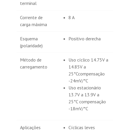
terminal
Corrente de
8 A
carga máxima
Esquema
Positivo derecha
(polaridade)
Método de
Uso cíclico 14.75V a
carregamento
14.85V a
25°Ccompensação
-24mV/°C
Uso estacionário
13.7V a 13.9V a
25°C compensação
-18mV/°C
Aplicações
Cíclicas leves