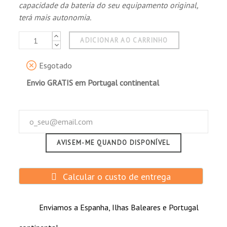
ciclo e melhorar o desempenho de descarga
capacidade da bateria do seu equipamento original,
profunda.
terá mais autonomia.
Contentor e tampa da bateria - ABS UL94-HB
(o retardador de chama ABS UL94-V0 é
ADICIONAR AO CARRINHO
opcional).
Esgotado
Aplicações:
Envio GRATIS em Portugal continental
Ferramentas eléctricas ou brinquedos
Bicicletas eléctricas e triciclos.
Carrinhos de golfe.
Veículos eléctricos.
Varredores e esfregadores.
AVISEM-ME QUANDO DISPONÍVEL
Cadeiras de rodas e scooters eléctricas.
Cortadores de grama.
Porta-paletes.
Calcular o custo de entrega
Plataformas elevatórias.
Enviamos a Espanha, Ilhas Baleares e Portugal