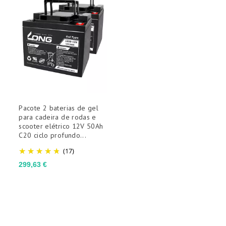
Pacote 2 baterias de gel
para cadeira de rodas e
scooter elétrico 12V 50Ah
C20 ciclo profundo...
(17)
Preço
299,63 €