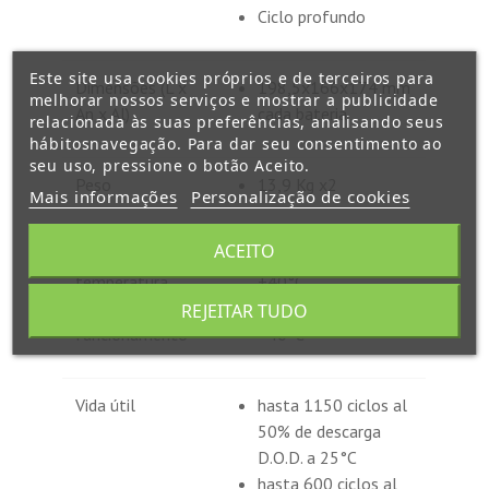
Ciclo profundo
Este site usa cookies próprios e de terceiros para
Dimensões (L x
198,5x166x174 mm
melhorar nossos serviços e mostrar a publicidade
An x Al)
cada bateria
relacionada às suas preferências, analisando seus
hábitosnavegação. Para dar seu consentimento ao
seu uso, pressione o botão Aceito.
Peso
13,9 Kg x2
Mais informações
Personalização de cookies
ACEITO
Faixa de
Carga: de 0°C a
temperatura
+40°C
de
Descarga: de -15°C a
REJEITAR TUDO
funcionamento
+40°C
Vida útil
hasta 1150 ciclos al
50% de descarga
D.O.D. a 25°C
hasta 600 ciclos al