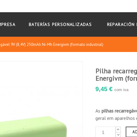
MPRESA
BATERÍAS PERSONALIZADAS
REPARACIÓN 
egável 9V (8,4V) 250mAh Ni-Mh Energivm (formato industrial)
Pilha recarre
Energivm (for
9,45 €
com iva
As
pilhas recarregáv
geral em aparelhos 
A