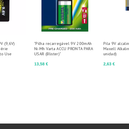
9V (9,6V)
"Pilha recarregável 9V 200mAh
Pila 9V alcal
érie
Ni-Mh Varta ACCU PRONTA PARA
Maxell Alkalin
to Use
USAR (Blister)"
unidad)
Preço
Preço
13,58 €
2,63 €