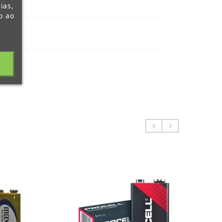
ias,
o ao