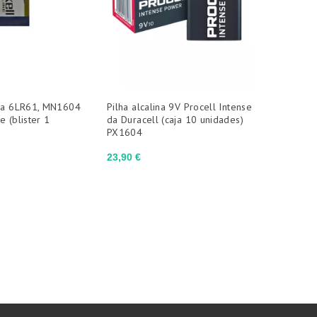
ina 6LR61, MN1604
Pilha alcalina 9V Procell Intense
Pilha de
e (blister 1
da Duracell (caja 10 unidades)
Ultralif
PX1604
industrial
Preço
23,90 €
Preço
12,67 €