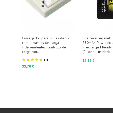
Carregador para pilhas de 9V
Pila recarregável 
com 4 bancos de carga
230mAh Powerex s
independentes, controlo de
Precharged Ready 
carga por...
(Blister 1 unidad)
(1)
Preço
12,19 €
Preço
33,76 €