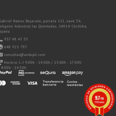
Gabriel Ramos Bejarano, parcela 111, nave 3A.
olígono Industrial las Quemadas, 14014 Córdoba,
spaña
957 48 43 53
648 923 797
consultas@andupil.com
Horário:
L-J 9:00h - 14:00h / 15:00h - 17:00h
 8:00h - 14:30h
9.7
/10
1193 notas