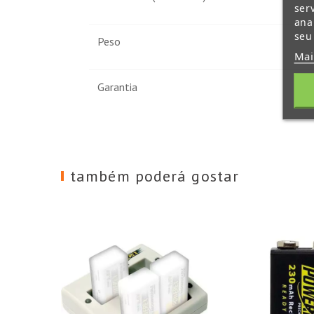
ser
ana
seu
Peso
Mai
Garantia
também poderá gostar