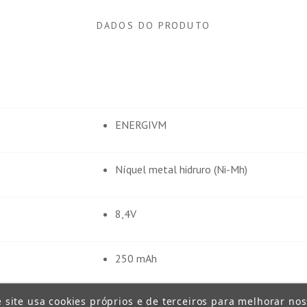
DADOS DO PRODUTO
ENERGIVM
Níquel metal hidruro (Ni-Mh)
8,4V
250 mAh
e site usa cookies próprios e de terceiros para melhorar no
26.5x17.0x48.5 mm