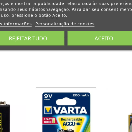
viços e mostrar a publicidade relacionada às suas preferênc
lisando seus hábitosnavegação. Para dar seu consentiment
 uso, pressione o botão Aceito.
38 g
s informações
Personalização de cookies
1 ano para defeitos de fabrico
REJEITAR TUDO
ACEITO