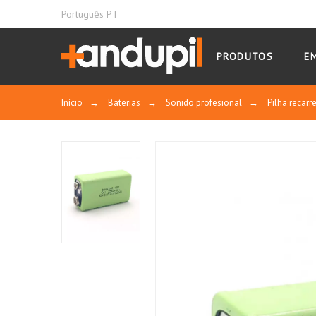
Português PT
PRODUTOS
E
Início
→
Baterias
→
Sonido profesional
→
Pilha recarr