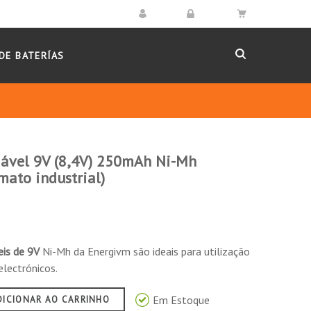
DE BATERÍAS
gável 9V (8,4V) 250mAh Ni-Mh
mato industrial)
eis de 9V
Ni-Mh da Energivm são ideais para utilização
electrónicos.
Em Estoque
DICIONAR AO CARRINHO