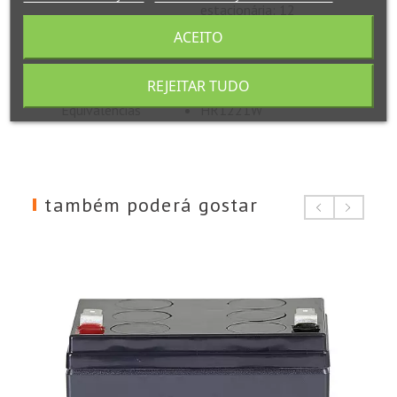
estacionária: 12
meses para defeitos
ACEITO
de fabrico
REJEITAR TUDO
Equivalências
HR1221W
também poderá gostar