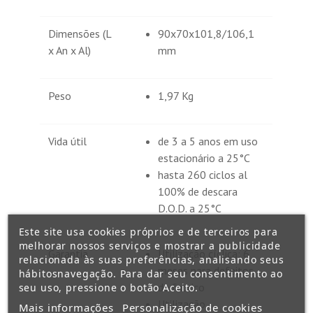
Dimensões (L
90x70x101,8/106,1
x An x Al)
mm
Peso
1,97 Kg
Vida útil
de 3 a 5 anos em uso
estacionário a 25°C
hasta 260 ciclos al
100% de descara
D.O.D. a 25°C
Este site usa cookies próprios e de terceiros para
melhorar nossos serviços e mostrar a publicidade
Garantia
Utilização cíclica: 6
relacionada às suas preferências, analisando seus
meses para defeitos
hábitosnavegação. Para dar seu consentimento ao
de fabrico
seu uso, pressione o botão Aceito.
Utilização
Mais informações
Personalização de cookies