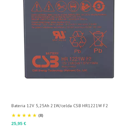
Bateria 12V 5,25Ah 21W/celda CSB HR1221W F2
B
(8)
Preço
P
25,95 €
1