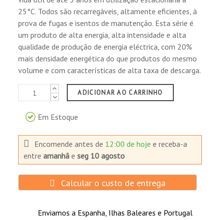
IATA/ICAO para o transporte aéreo.
25°C. Todos são recarregáveis, altamente eficientes, à
Classificado sob Emenda 27 de MG como
prova de fugas e isentos de manutenção. Esta série é
material não perigoso para a transporte
um produto de alta energia, alta intensidade e alta
maritimo.
qualidade de produção de energia eléctrica, com 20%
Reconhecido pelo DOT como "carga seca" 49
mais densidade energética do que produtos do mesmo
CFR 171-189 para o transporte terrestre.
volume e com características de alta taxa de descarga.
Aplicações
ADICIONAR AO CARRINHO
Utilização estacionária:
Em Estoque
UPS fontes de alimentação.
UPS para estações de trabalho.
Encomende antes de
12:00 de hoje
e receba-a
Equipamento de iluminação de emergência.
entre
amanhã
e
seg 10 agosto
Poder de reserva para instrumentos de
precisão.
Alarmes de incêndio e sistemas de segurança.
Calcular o custo de entrega
Equipamento de comunicações e eléctrico.
Computadores de escritório, processadores e
Enviamos a Espanha, Ilhas Baleares e Portugal
outros equipamentos de burótica.