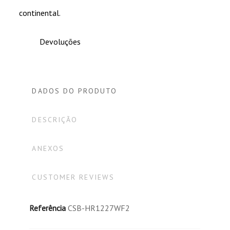
Robôs, equipamento de controlo e outro
continental.
equipamento de automação de fábrica.
Fornecimento de energia de emergência em
Devoluções
centrais e subestações de produção de
energia.
Telecomunicações.
Vários equipamentos de telemetria.
DADOS DO PRODUTO
Produção de energia solar:
DESCRIÇÃO
Iluminação pública.
Fonte de alimentação portátil.
Estações de bombagem de água.
ANEXOS
Sistemas energéticos rurais.
CUSTOMER REVIEWS
Referência
CSB-HR1227WF2