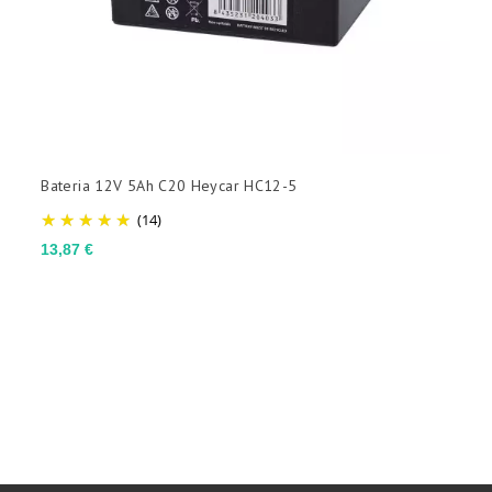
Bateria 12V 5Ah C20 Heycar HC12-5
C
e
(14)
P
1
Preço
13,87 €