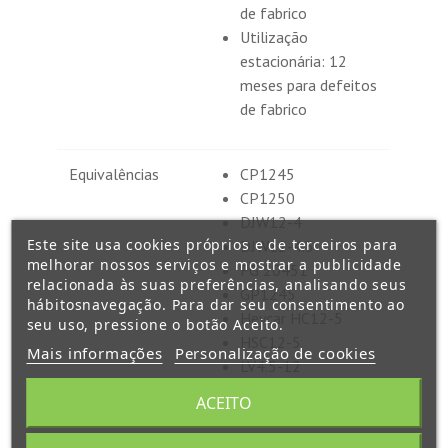
de fabrico
Utilização
estacionária: 12
meses para defeitos
de fabrico
Equivalências
CP1245
CP1250
DJW12-4
Este site usa cookies próprios e de terceiros para
DJW12-4.5
melhorar nossos serviços e mostrar a publicidade
FG 20451
relacionada às suas preferências, analisando seus
GP1245
hábitosnavegação. Para dar seu consentimento ao
Heycar HC12-5
seu uso, pressione o botão Aceito.
HSC12-5
Mais informações
Personalização de cookies
LV4.5-12
LV5-12
ACEITO
MS4-12
MS4.5-12