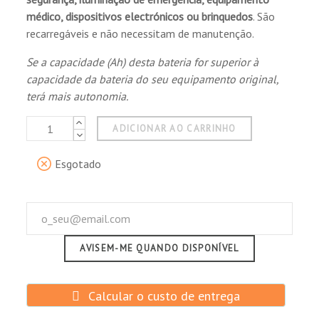
Todo bien, envío muy rápido, buena atención,
Brinquedos.
médico, dispositivos electrónicos ou brinquedos
. São
bien empaquetado
recarregáveis e não necessitam de manutenção.
Se a capacidade (Ah) desta bateria for superior à
Comprador Verificado
capacidade da bateria do seu equipamento original,
Publicado el 9/7/21, 4:50 PM
terá mais autonomia.
Estupendo! Muy buen producto y la entrega
ADICIONAR AO CARRINHO
urgentemente! Estoy muy contento de
comprar con vosotros! Los recomendaré sin
dudas! Gracias ??
Esgotado
AVISEM-ME QUANDO DISPONÍVEL
Calcular o custo de entrega