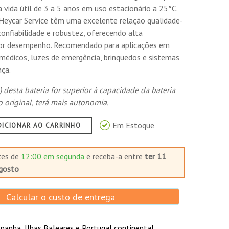
vida útil de 3 a 5 anos em uso estacionário a 25°C.
e Heycar Service têm uma excelente relação qualidade-
nfiabilidade e robustez, oferecendo alta
hor desempenho. Recomendado para aplicações em
édicos, luzes de emergência, brinquedos e sistemas
ça.
 desta bateria for superior à capacidade da bateria
original, terá mais autonomia.
Em Estoque
DICIONAR AO CARRINHO
tes de
12:00 em segunda
e receba-a
entre
ter 11
gosto
Calcular o custo de entrega
panha, Ilhas Baleares e Portugal continental.