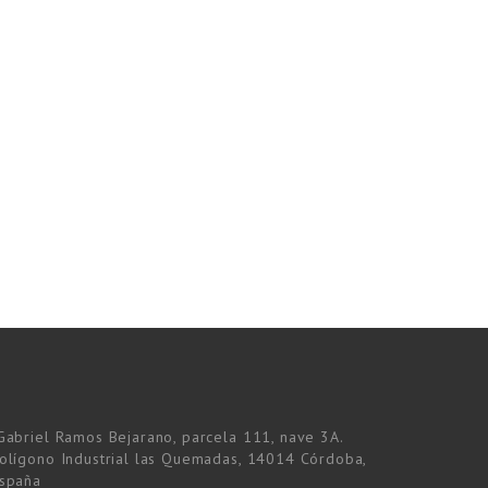
Gabriel Ramos Bejarano, parcela 111, nave 3A.
olígono Industrial las Quemadas, 14014 Córdoba,
spaña