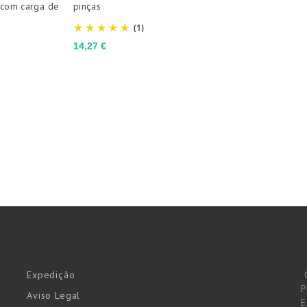
 com carga de
pinças
(1)
Preço
14,27 €
Expedição
P
Aviso Legal
E