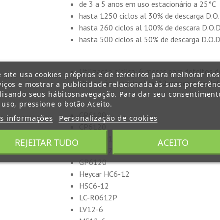
de 3 a 5 anos em uso estacionário a 25°C
hasta 1250 ciclos al 30% de descarga D.O.
hasta 260 ciclos al 100% de descara D.O.D
hasta 500 ciclos al 50% de descarga D.O.D
Utilização cíclica: 6 meses para defeitos d
e site usa cookies próprios e de terceiros para melhorar no
Utilização estacionária: 12 meses para def
viços e mostrar a publicidade relacionada às suas preferênc
lisando seus hábitosnavegação. Para dar seu consentiment
 uso, pressione o botão Aceito.
CP6100
s informações
Personalização de cookies
CP6120
FG 11201/2
REJEITAR TUDO
ACEITO
FG 11202
GP6120
Heycar HC6-12
HSC6-12
LC-R0612P
LV12-6