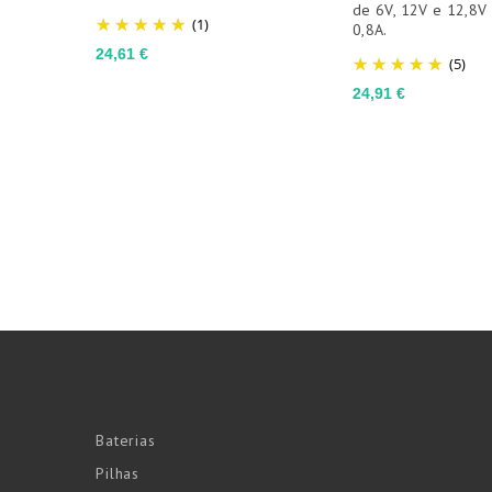
de 6V, 12V e 12,8V
(1)
0,8A.
Preço
24,61 €
(5)
Preço
24,91 €
Baterias
Pilhas