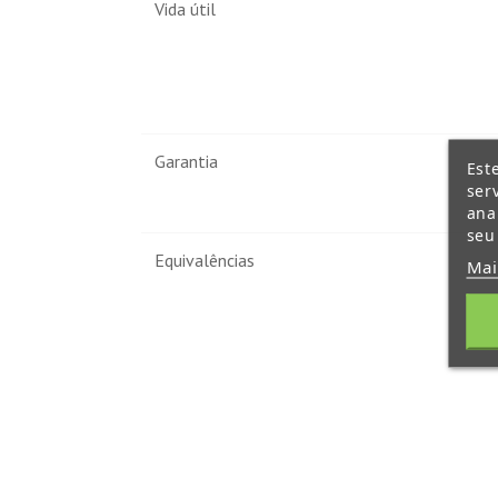
Vida útil
Garantia
Est
ser
ana
seu
Equivalências
Mai