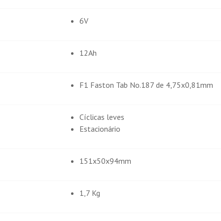
6V
12Ah
F1 Faston Tab No.187 de 4,75x0,81mm
Cíclicas leves
Estacionário
151x50x94mm
1,7 Kg