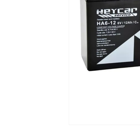
Aplicações:
Montserrat C.
Publicado el 6/7/26, 1:05 PM
(Fecha del pedido :
Sistemas de alarme e segurança.
Equipamentos de telecomunicações.
Útil y económica, uso específico
Equipamento de controle
Equipes médicas.
Sistemas de energia ininterrupta (UPS).
Jose Antonio R.
Ferramentas elétricas
Publicado el 3/30/26, 9:17 PM
(Fecha del pedido 
Sistemas de energia de emergência.
Brinquedos
perfecto
Comprador Verificado
Publicado el 10/1/25, 3:12 PM
Comprador Verificado
Publicado el 7/20/25, 10:32 AM