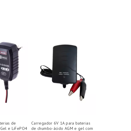
terias de
Carregador 6V 1A para baterias
 Gel e LiFePO4
de chumbo-ácido AGM e gel com