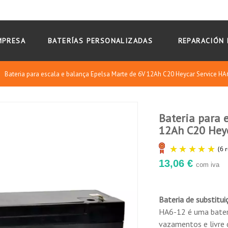
MPRESA
BATERÍAS PERSONALIZADAS
REPARACIÓN 
Bateria para escala e balança Epelsa Marte de 6V 12Ah C20 Heycar Service HA
Bateria para 
ionar água.
12Ah C20 Heyc
10
/
10
13,06 €
ical ou horizontal.
com iva
Basado en 6 reseñas
nário.
 da temperatura ambiente.
Bateria de substitui
fecha descendente
HA6-12 é uma bateri
vazamentos e livre