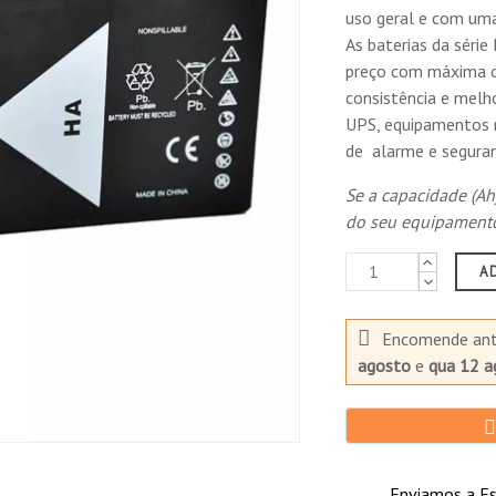
uso geral e com uma 
 5/26/2026)
As baterias da séri
preço com máxima co
consistência e mel
UPS, equipamentos m
de alarme e seguran
Se a capacidade (Ah)
: 3/20/2026)
do seu equipamento 
A
Encomende an
agosto
e
qua 12 a
Enviamos a Es