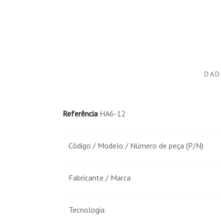
Comprador Verificado
Publicado el 7/15/25, 6:11 PM
DAD
Comprador Verificado
Referência
HA6-12
Publicado el 11/6/23, 12:00 PM
Batería para balanza marte de epelsa
Código / Modelo / Número de peça (P/N)
Fabricante / Marca
Tecnologia