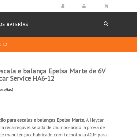
DE BATERÍAS
6-12
escala e balança Epelsa Marte de 6V
ar Service HA6-12
(6 reseñas)
ção para escalas e balanças Epelsa Marte.
A Heycar
a recarregável selada de chumbo-ácido, à prova de
 de manutenção. Fabricado com tecnologia AGM para