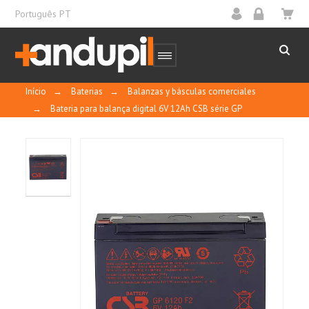
Português PT
Início
→
Baterias
→
Balanzas y básculas comerciales
→
Bateria para balança digital 6V 12Ah CSB série GP
10
/
10
MOSTRAR
CERTIFICADO
Basado en 1 reseñas
As baterias da série GP são um produto de
Control y calidad
alta tecnologia projetado para aplicação de
energia.
Quando usadas em um ambiente seguro, não
Ordenar por
fecha descendente
precisam de manutenção e não é necessário
adicionar água; podem ser recicladas