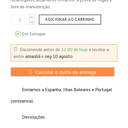
Certificados ISO9001, 14001, OHSMS 18001.
livre de manutenção.
Componentes reconhecidos sob UL1989
(arquivo No. MH14533).
ADICIONAR AO CARRINHO
Atendem à Disposição Especial A67 da
IATA/ICAO para transporte aéreo.
Em Estoque
Classificadas de acordo com a 27ª emenda
como material não perigoso para transporte
Encomende antes de
12:00 de hoje
e receba-a
marítimo.
entre
amanhã
e
seg 10 agosto
Reconhecida pelo DOT como "carga seca" 49
CFR 171-189 para transporte terrestre.
Calcular o custo de entrega
Enviamos a Espanha, Ilhas Baleares e Portugal
continental.
Devoluções