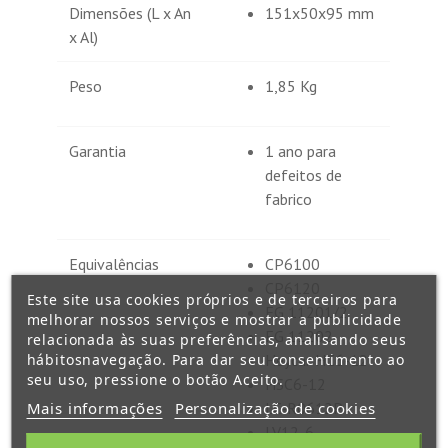
Dimensões (L x An
151x50x95 mm
x Al)
Peso
1,85 Kg
Garantia
1 ano para
defeitos de
fabrico
Equivalências
CP6100
CP6120
Este site usa cookies próprios e de terceiros para
FG 11201/2
melhorar nossos serviços e mostrar a publicidade
FG 11202
relacionada às suas preferências, analisando seus
hábitosnavegação. Para dar seu consentimento ao
Heycar HC6-12
seu uso, pressione o botão Aceito.
HSC6-12
Mais informações
Personalização de cookies
LC-R0612P
LV12-6