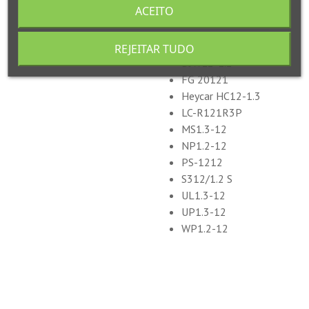
fabrico
ACEITO
Equivalências
CP1212
REJEITAR TUDO
DJW12-1.2
FG 20121
Heycar HC12-1.3
LC-R121R3P
MS1.3-12
NP1.2-12
PS-1212
S312/1.2 S
UL1.3-12
UP1.3-12
WP1.2-12