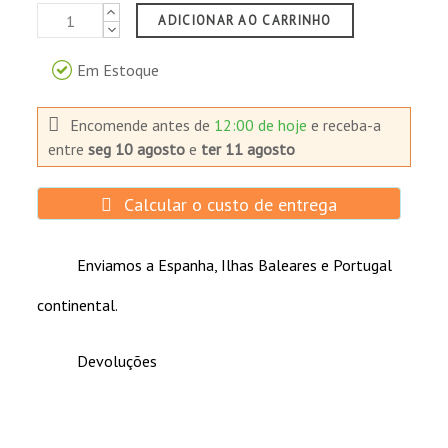
ADICIONAR AO CARRINHO
Comprador Verificado
Publicado el 1/2/21, 10:05 PM
Em Estoque
Muy buena atención, sin problemas, muy
rápido. Todo favorable.
Encomende antes de
12:00 de hoje
e receba-a
entre
seg 10 agosto
e
ter 11 agosto
Calcular o custo de entrega
Enviamos a Espanha, Ilhas Baleares e Portugal
continental.
Devoluções