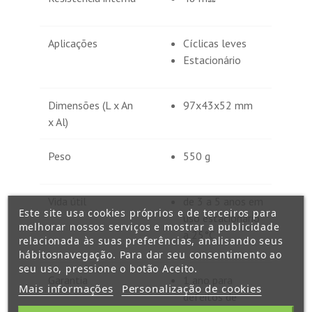
Aplicações
Cíclicas leves
Estacionário
Dimensões (L x An
97x43x52 mm
x Al)
Peso
550 g
Vida útil
de 3 a 5 anos em
Este site usa cookies próprios e de terceiros para
uso estacionário
melhorar nossos serviços e mostrar a publicidade
a 25°C
relacionada às suas preferências, analisando seus
hábitosnavegação. Para dar seu consentimento ao
seu uso, pressione o botão Aceito.
Garantia
1 ano para
Mais informações
Personalização de cookies
defeitos de