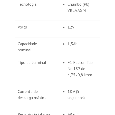
Tecnologia
Chumbo (Pb)
VRLA AGM
Volts
12V
Capacidade
1,3Ah
nominal
Tipo de terminal
F1 Faston Tab
No.187 de
4,75x0,81mm
Corrente de
18 A (5
descarga máxima
segundos)
Resistência interna
48 mΩ