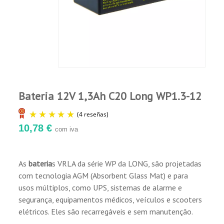
Comprador Verificado
para transporte.
Publicado el 12/29/22, 8:31 AM
Longa vida e baixa taxa de auto-descarga.
PERFECTO, TAL Y COMO MUESTRA
Aplicações:
Comprador Verificado
Publicado el 7/15/22, 1:45 AM
Bateria 12V 1,3Ah C20 Long WP1.3-12
UPS.
Sistemas de telecomunicações.
Por el momento va perfecta!! Es para un
Iluminação de emergência.
escanciador ?
10,78 €
com iva
Caixa registradora eletrônica.
Equipamentos e sistemas médicos.
Sistemas de segurança e alarme de incêndio.
Comprador Verificado
As
bateria
s VRLA da série WP da LONG, são projetadas
Publicado el 3/15/22, 4:47 PM
Ferramentas elétricas.
(4 reseñas)
com tecnologia AGM (Absorbent Glass Mat) e para
Brinquedos para crianças.
usos múltiplos, como UPS, sistemas de alarme e
Veículos elétricos e scooters elétricos.
Mi opinión es que tenéis mi total confianza
segurança, equipamentos médicos, veículos e scooters
gracias Antonio Pedrosa
elétricos. Eles são recarregáveis e sem manutenção.