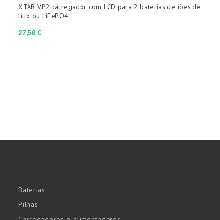
XTAR VP2 carregador com LCD para 2 baterias de iões de
X
lítio ou LiFePO4
I
Preço
P
27,56 €
1
Baterias
Pilhas
Carregadores e alimentadores