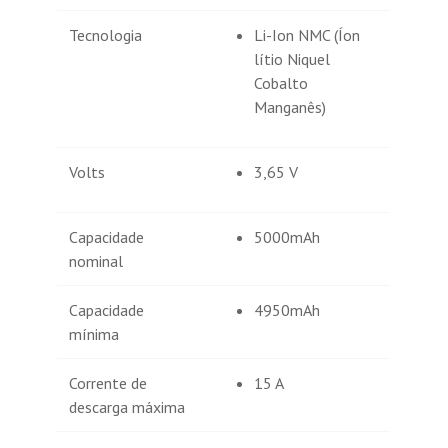
Tecnologia
Li-Ion NMC (Íon
lítio Niquel
Cobalto
Manganês)
Volts
3,65 V
Capacidade
5000mAh
nominal
Capacidade
4950mAh
mínima
Corrente de
15 A
descarga máxima