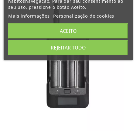
hábitosnavegação. Para dar seu consentimento ao
seu uso, pressione o botão Aceito.
Mais informações
Personalização de cookies
ACEITO
REJEITAR TUDO