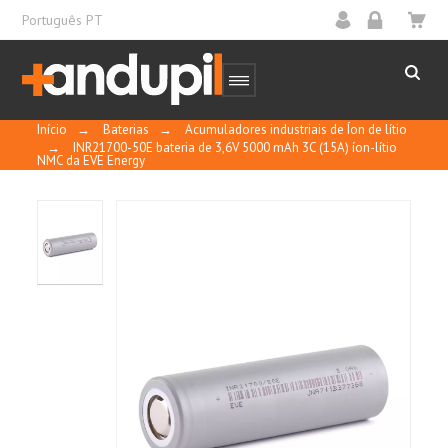
Português PT
Início
→
Baterias
→
Acumuladores industriais de Íon de lítio
→
INR21700-50E bateria de 3,6V 5000 mAh 3C (15A) íon-lítio
NMC da EVE Energy