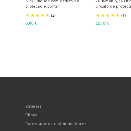
5,2A Lítio Íon com circuito de
2600mAh 5,2A Litio
proteção e ponta"
circuito de protecc
(2)
(1)
Preço
Preço
8,08 €
12,87 €
Baterias
Pilhas
Carregadores e alimentadores