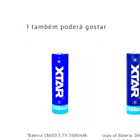
também poderá gostar
"Bateria 18650 3,7V 2600mAh
copy of Batería 1