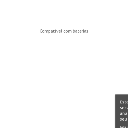
Compatível com baterias
Est
ser
ana
seu
Mai