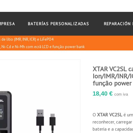
MPRESA
BATERÍAS PERSONALIZADAS
REPARACIÓN 
 de lítio (IMR, INR, ICR) e LiFePO4
R, Ni-Cd e Ni-Mh com ecrã LCD e função power bank
XTAR VC2SL ca
Ion/IMR/INR/I
função power
18,40 €
com iva
O
XTAR VC2SL
é u
reconhecer, carregar
bateria e a capacid