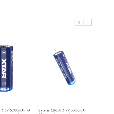
0 3,6V 5200mAh 7A
Bateria 18650 3,7V 3300mAh
XTAR VP