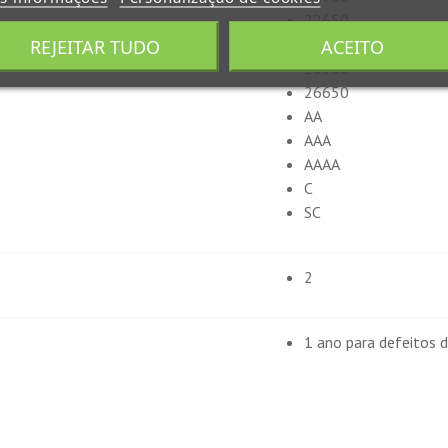
22650
REJEITAR TUDO
25500
ACEITO
26500
26650
AA
AAA
AAAA
C
SC
2
1 ano para defeitos d