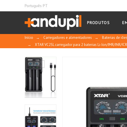
Português PT
PRODUTOS
E
Início
→
Carregadores e alimentadores
→
Baterias de iões
→
XTAR VC2SL carregador para 2 baterias Li-Ion/IMR/INR/IC