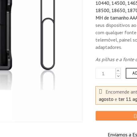
10440, 14500, 1465
18500, 18650, 1870
MH de tamanho AAA, 
seus dispositivos a
com qualquer fonte
telemóvel, painel so
adaptadores.
As pilhas e a fonte
A
Encomende an
agosto
e
ter 11 a
Enviamos a Es