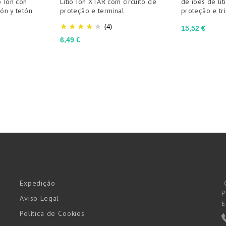
 Ión con
Litio Ion XTAR com circuito de
de iões de lít
ión y tetón
proteção e terminal
proteção e tr
(4)
Preço
15,52 €
Preço
6,49 €
Expedição
P
Aviso Legal
E
Política de Cookies