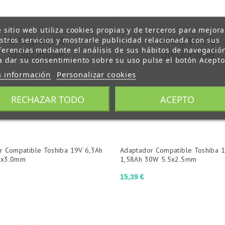
e sitio web utiliza cookies propias y de terceros para mejora
stros servicios y mostrarle publicidad relacionada con sus
ferencias mediante el análisis de sus hábitos de navegació
a dar su consentimiento sobre su uso pulse el botón Acepto
 información
Personalizar cookies
RECHAZAR TODO
ACEPTO
r Compatible Toshiba 19V 6,3Ah
Adaptador Compatible Toshiba 
3x3.0mm
1,58Ah 30W 5.5x2.5mm
Precio
15,39 €