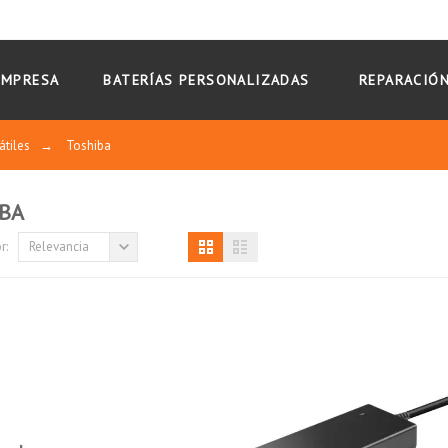
EMPRESA
BATERÍAS PERSONALIZADAS
REPARACIÓN
átiles
→
Toshiba
BA
r:
Relevancia