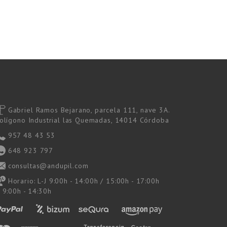
Gabriel Ramos Bejarano, parcela 111, nave 3A.
olígono Industrial las Quemadas, 14014 Córdoba
957 48 43 53
648 923 797
consultas@andupil.com
Horario: L-J 9:00h - 14:00h / 15:00h - 17:00h
 9:00h - 14:30h