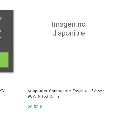
r
n.
.
19V
Adaptador Compatible Toshiba 15V 6Ah
90W 6.3x3.0mm
Precio
20,52 €