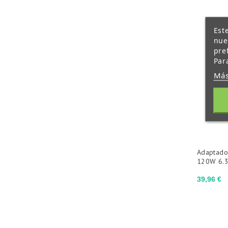
Est
nue
pre
Par
Más
Adaptado
120W 6.
Precio
39,96 €