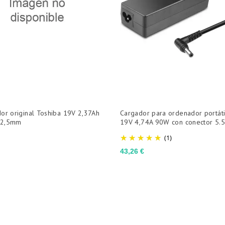
or original Toshiba 19V 2,37Ah
Cargador para ordenador portáti
x2,5mm
19V 4,74A 90W con conector 5.
(1)
Precio
43,26 €