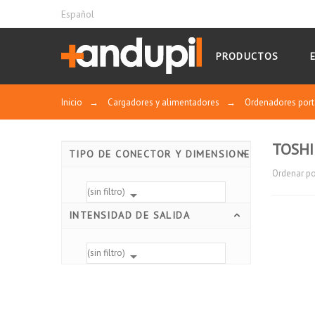
Español
PRODUCTOS
Inicio
→
Cargadores y alimentadores
→
Ordenadores port
TOSHI
TIPO DE CONECTOR Y DIMENSIONES
Ordenar po
(sin filtro)

INTENSIDAD DE SALIDA
(sin filtro)
