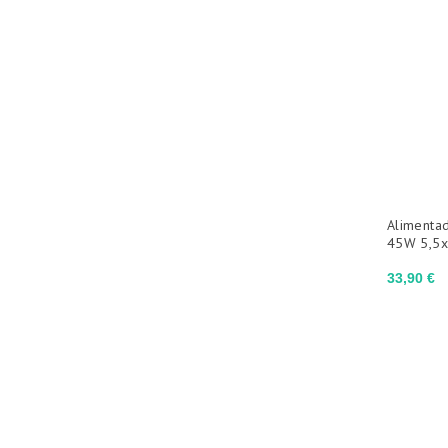
Alimentad
45W 5,5
Precio
33,90 €