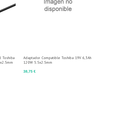
l Toshiba
Adaptador Compatible Toshiba 19V 6,3Ah
5x2.5mm
120W 5.5x2.5mm
Precio
38,75 €