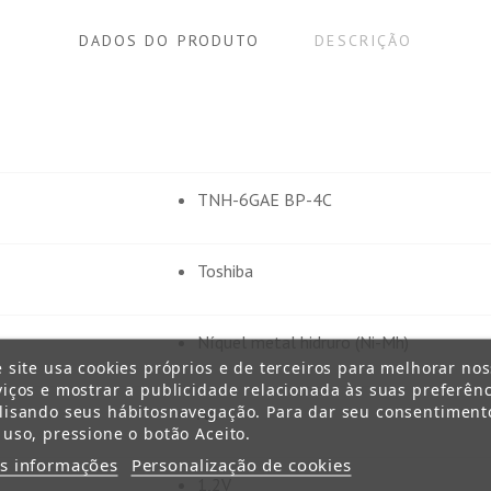
DADOS DO PRODUTO
DESCRIÇÃO
TNH-6GAE BP-4C
Toshiba
Níquel metal hidruro (Ni-Mh)
e site usa cookies próprios e de terceiros para melhorar no
viços e mostrar a publicidade relacionada às suas preferênc
lisando seus hábitosnavegação. Para dar seu consentiment
AA
 uso, pressione o botão Aceito.
s informações
Personalização de cookies
1,2V