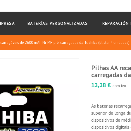
MPRESA
BATERÍAS PERSONALIZADAS
REPARACIÓN 
ecarregáveis de 2600 mAh Ni-MH pré-carregadas da Toshiba (blister 4 unidades)
Pilhas AA rec
carregadas da 
13,38 €
ade
com iva
o
As baterias recarr
superior, de longa 
dispositivos de médi
câmaras, ratos, lanternas, relógios, brinquedos, jogos, rádios, máqu
dispositivos digitais