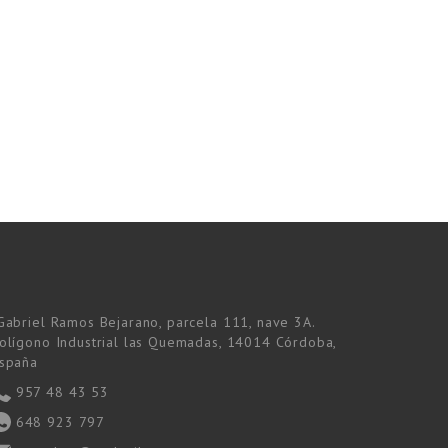
Gabriel Ramos Bejarano, parcela 111, nave 3A.
olígono Industrial las Quemadas, 14014 Córdoba,
spaña
957 48 43 53
648 923 797