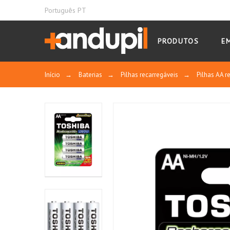
Português PT
PRODUTOS
E
Início
→
Baterias
→
Pilhas recarregáveis
→
Pilhas AA r
VANTAGENS:
Baixos custos graças à sua recarregabilid
Elevada densidade energética
Ideal para aplicações de elevado consum
INDICADO PARA:
Todos os dispositivos: controlos remotos, 
dispositivos de medição