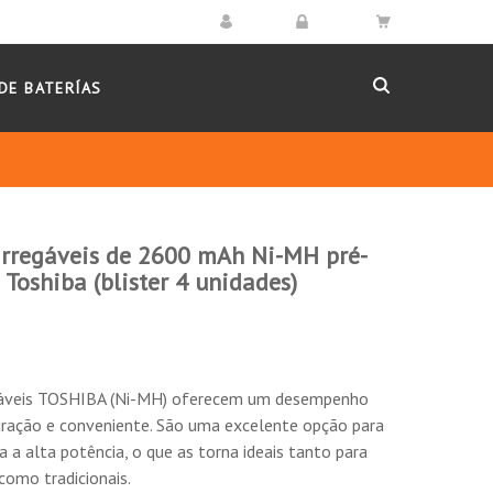
DE BATERÍAS
arregáveis de 2600 mAh Ni-MH pré-
Toshiba (blister 4 unidades)
egáveis TOSHIBA (Ni-MH) oferecem um desempenho
duração e conveniente. São uma excelente opção para
a a alta potência, o que as torna ideais tanto para
inas de barbear, máquinas de escritório, luzes,
 como tradicionais.