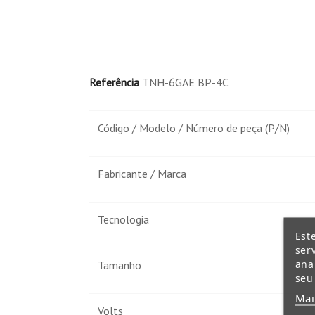
Referência
TNH-6GAE BP-4C
Código / Modelo / Número de peça (P/N)
Fabricante / Marca
Tecnologia
Est
ser
ana
Tamanho
seu
Mai
Volts