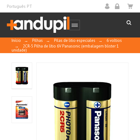
Português PT
Início
→
Pilhas
→
Pilas de litio especiales
→
6 voltios
→
2CR-5 Pilha de lítio 6V Panasonic (embalagem blister 1
unidade)