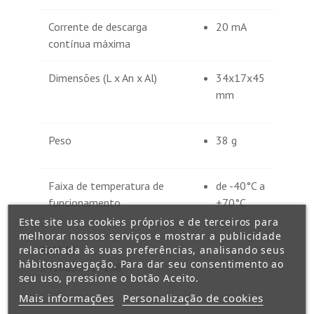
Corrente de descarga
20 mA
contínua máxima
Dimensões (L x An x Al)
34x17x45
mm
Peso
38 g
Faixa de temperatura de
de -40°C a
funcionamento
+70°C
Este site usa cookies próprios e de terceiros para
melhorar nossos serviços e mostrar a publicidade
relacionada às suas preferências, analisando seus
EAN-13
hábitosnavegação. Para dar seu consentimento ao
5410853017158
seu uso, pressione o botão Aceito.
Mais informações
Personalização de cookies