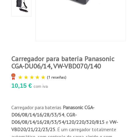
Comprador Verificado
Publicado el 9/28/21, 10:51 PM
he hecho una devolucion del pedido porque
no me ha servido y no he recibido
contestacion al respecto Muchas gracias
Carregador para bateria Panasonic
CGA-DU06/14, VW-VBD070/140
10,15 €
com iva
Carregador para baterias
Panasonic CGA-
D06/08/14/16/28/53/54
,
CGR-
(1 reseñas)
D06/08/14/16/28/53/54/120/220/320/815
e
VW-
VBD20/21/22/23/25
. É um carregador totalmente
automático, com controle de carga, rápido e com