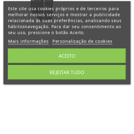
Este site usa cookies próprios e de terceiros para
melhorar nossos serviços e mostrar a publicidade
relacionada às suas preferências, analisando seus
hábitosnavegação. Para dar seu consentimento ao
seu uso, pressione o botão Aceito.
Mais informações
Personalização de cookies
Bateria Panasonic 7,2V
6,6Ah 47Wh S-8D62 SWIT
ACEITO
(1)
Preço
REJEITAR TUDO
88,56 €