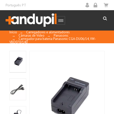
Português PT
Início
→
Carregadores e alimentadores
→
Cámaras de Video
→
Panasonic
→
Carregador para bateria Panasonic CGA-DU06/14, VW-
VBD070/140
10
/
10
MOSTRAR
CERTIFICADO
Basado en 1 reseñas
Control y calidad
Ordenar por
fecha descendente