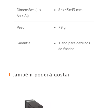
Dimensões (L x
84x45x43 mm
An x Al)
Peso
79 g
Garantia
1 ano para defeitos
de fabrico
também poderá gostar