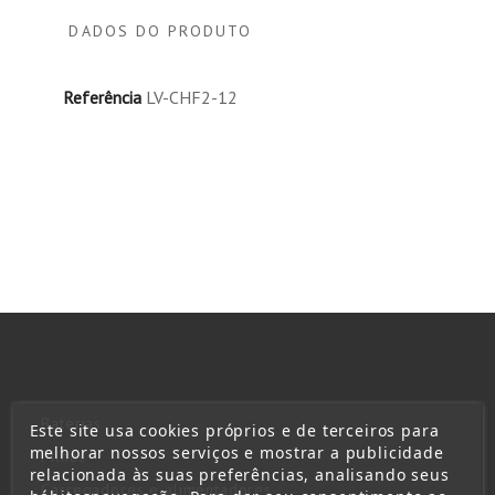
DADOS DO PRODUTO
Referência
LV-CHF2-12
Baterias
Este site usa cookies próprios e de terceiros para
melhorar nossos serviços e mostrar a publicidade
Pilhas
relacionada às suas preferências, analisando seus
Carregadores e alimentadores