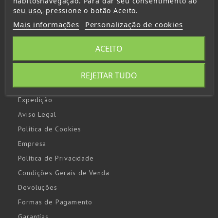
hábitosnavegação. Para dar seu consentimento ao
seu uso, pressione o botão Aceito.
Inversores
Mais informações
Personalização de cookies
Lanternas
Arrancadores y booster
ACEITO
Paneles solares
Centrais eléctricas portáteis
REJEITAR TUDO
Expedição
Aviso Legal
Política de Cookies
Empresa
Política de Privacidade
Condições Gerais de Venda
Devoluções
Formas de Pagamento
Garantías