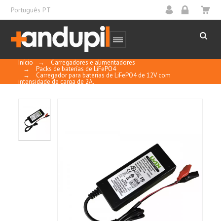
Português PT
Início
→
Carregadores e alimentadores
→
Packs de baterías de LiFePO4
→
Carregador para baterias de LiFePO4 de 12V com
intensidade de carga de 2A.