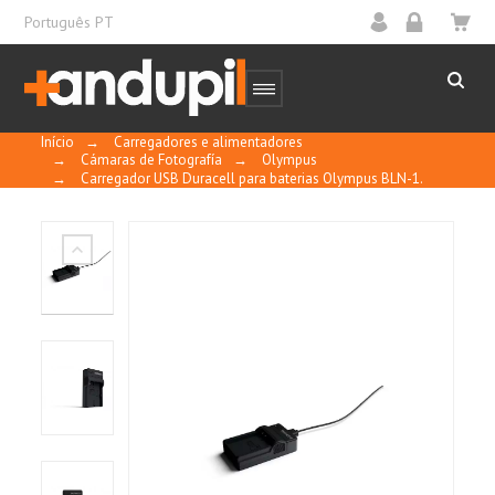
Português PT
Início
→
Carregadores e alimentadores
→
Cámaras de Fotografía
→
Olympus
→
Carregador USB Duracell para baterias Olympus BLN-1.