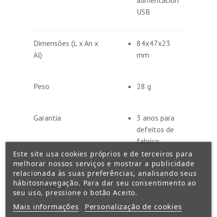
alimentación
USB
Dimensões (L x An x
84x47x23
Al)
mm
Peso
28 g
Garantia
3 anos para
defeitos de
fabrico
Este site usa cookies próprios e de terceiros para
melhorar nossos serviços e mostrar a publicidade
relacionada às suas preferências, analisando seus
EAN-13
hábitosnavegação. Para dar seu consentimento ao
5055190186084
seu uso, pressione o botão Aceito.
Mais informações
Personalização de cookies