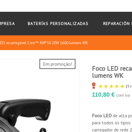
MPRESA
BATERÍAS PERSONALIZADAS
REPARACIÓN 
LED recarregável Cree™ XHP 50 20W 1600 lumens WK
Em promoção!
Foco LED rec
lumens WK
10
/
10
110,80 €
com iva
Basado en 1 reseñas
Foco LED
de alta p
ro do carro).
fecha descendente
para todos os tipos d
carregador de rede 