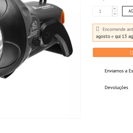
A
ande
Encomende an
agosto
e
qui 13 a
Enviamos a Es
Devoluções