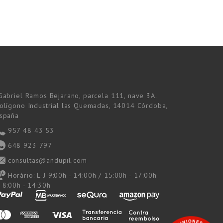
Gabriel Ramos Bejarano, parcela 111, nave 3A.
olígono Industrial las Quemadas, 14014 Córdoba,
spaña
957 48 43 53
648 923 797
consultas@andupil.com
Horário:
L-J 9:00h - 14:00h / 15:00h - 17:00h
 8:00h - 14:30h