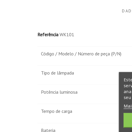
DAD
Referência
WK101
Código / Modelo / Número de peça (P/N)
Tipo de lâmpada
Est
ser
ana
Potência luminosa
seu
Mai
Tempo de carga
Bateria