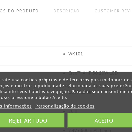
OS DO PRODUTO
DESCRIÇÃO
CUSTOMER REV
WK101
Cree™ XHP 50 20W LED
e site usa cookies próprios e de terceiros para melhorar no
viços e mostrar a publicidade relacionada às suas preferênc
lisando seus hábitosnavegação. Para dar seu consentiment
1600 lumens
 uso, pressione o botão Aceito.
s informações
Personalização de cookies
20 h
REJEITAR TUDO
ACEITO
7,4V 6600 mAh Li-ion