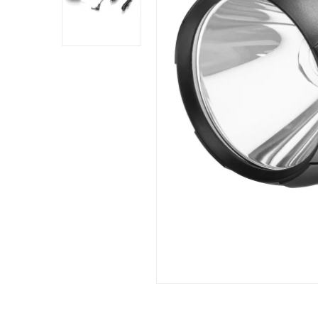
Comprador Verificado
Publicado el 4/7/22, 9:04 AM
si muy bien alumbra muy bien como es muy gr