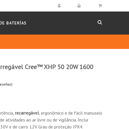
DE BATERÍAS
arregável Cree™ XHP 50 20W 1600
(1 reseñas)
otência,
recarregável
, ergonômico e de fácil manuseio
e atividades ao ar livre ou de vigilância. Inclui
230V e de carro 12V. Grau de proteção IPX4.