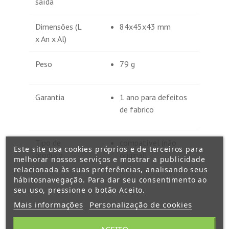
saída
Dimensões (L
84x45x43 mm
x An x Al)
Peso
79 g
Garantia
1 ano para defeitos
de fabrico
Tipo de
compatível (não
Este site usa cookies próprios e de terceiros para
produto
original)
melhorar nossos serviços e mostrar a publicidade
relacionada às suas preferências, analisando seus
hábitosnavegação. Para dar seu consentimento ao
seu uso, pressione o botão Aceito.
Mais informações
Personalização de cookies