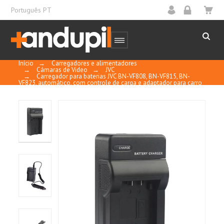
Português PT
Início
→
Carregadores e alimentadores
→
Cámaras de Video
→
JVC
→
Carregador para baterias JVC BN-VF808, BN-VF815, BN-
VF823, automático, com controle de carga e adaptador para carro
de 12V