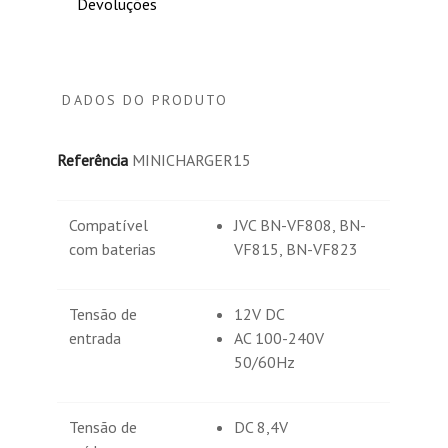
Devoluções
DADOS DO PRODUTO
Referência
MINICHARGER15
Compatível
JVC BN-VF808, BN-
com baterias
VF815, BN-VF823
Tensão de
12V DC
entrada
AC 100-240V
50/60Hz
Tensão de
DC 8,4V