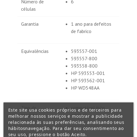
Número de
6
células
Garantia
1 ano para defeitos
de fabrico
Equivalências
593557-001
593557-800
593558-800
HP 593553-001
HP 593562-001
HP WD548AA
Tipo de
compatível (não
Este site usa cookies próprios e de terceiros para
produto
original)
melhorar nossos serviços e mostrar a publicidade
relacionada às suas preferências, analisando seus
hábitosnavegação. Para dar seu consentimento ao
seu uso, pressione o botão Aceito.
EAN-13