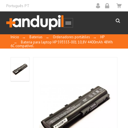
Português PT
Início
→
Baterias
→
Ordenadores portátiles
→
HP
→
Bateria para laptop HP 593553-001 10,8V 4400mAh 48Wh
6C compatível.
Utiliza células da mais alta qualidade
classificadas com Grau "A".
Contatos banhados a ouro para alto
desempenho.
Carcaças fabricadas com plástico ABS e
policarbonato para oferecer maior resistência.
Submetidas a testes de qualidade extensos,
incluindo ciclo de temperatura, curto-circuito
externo, choques, teste de sobrecarga e