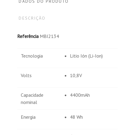
DADOS DO PRODUTO
DESCRIÇÃO
Referência
MBI2134
Tecnologia
Litio Ión (Li-Ion)
Volts
10,8V
Capacidade
4400mAh
nominal
Energia
48 Wh