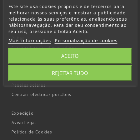
Este site usa cookies próprios e de terceiros para
melhorar nossos serviços e mostrar a publicidade
relacionada às suas preferências, analisando seus
hábitosnavegação. Para dar seu consentimento ao
Baterias
seu uso, pressione o botão Aceito.
Pilhas
Mais informações
Personalização de cookies
Carregadores e alimentadores
ACEITO
Inversores
Lanternas
REJEITAR TUDO
Arrancadores y booster
Paneles solares
Centrais eléctricas portáteis
Expedição
Aviso Legal
Política de Cookies