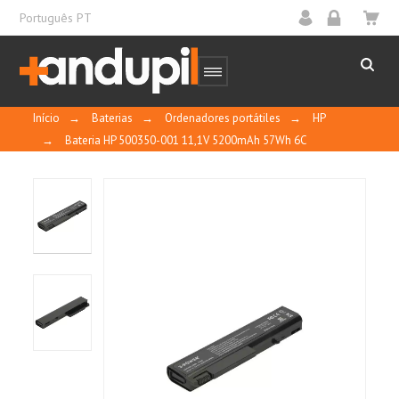
Português PT
Início
→
Baterias
→
Ordenadores portátiles
→
HP
→
Bateria HP 500350-001 11,1V 5200mAh 57Wh 6C
Utiliza células da mais alta qualidade
classificadas como Grau "A".
Contatos banhados a ouro para alto
desempenho.
Carcasas fabricadas com plástico ABS e
policarbonato para oferecer maior resistência.
Submetidas a extensos testes de qualidade,
incluindo ciclo de temperatura, curto-circuito
externo, impactos, teste de sobrecarga e