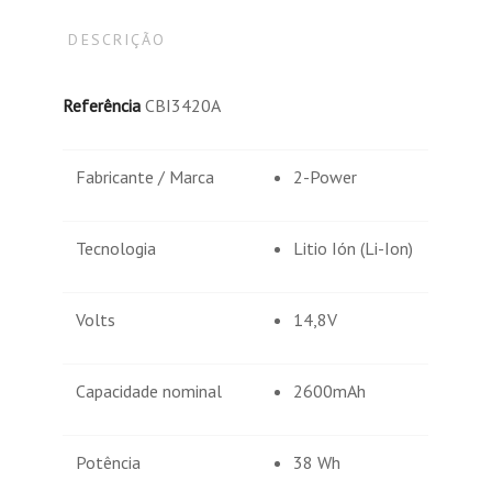
DESCRIÇÃO
Referência
CBI3420A
Fabricante / Marca
2-Power
Tecnologia
Litio Ión (Li-Ion)
Volts
14,8V
Capacidade nominal
2600mAh
Potência
38 Wh