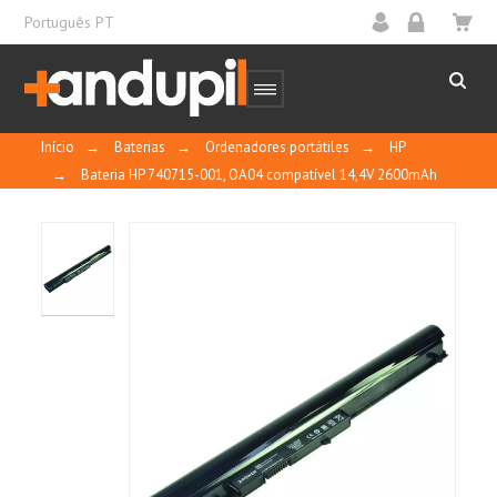
Português PT
Início
→
Baterias
→
Ordenadores portátiles
→
HP
→
Bateria HP 740715-001, OA04 compatível 14,4V 2600mAh
Características da bateria para laptop:
Usa células da mais alta qualidade
classificadas como Grau "A".
Contactos banhados a ouro para alto
desempenho.
Carcasas fabricadas com plástico ABS e
policarbonato para oferecer maior firmeza.