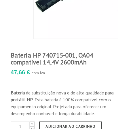
Submetidas a extensos testes de qualidade,
incluindo ciclo de temperatura, curto-circuito
externo, golpes, teste de sobrecarga e
desempenho.
Garantia de 12 meses para defeitos de
fabricação.
Bateria HP 740715-001, OA04
compatível 14,4V 2600mAh
47,66 €
com iva
Bateria
de substituição nova e de alta qualidade
para
portátil HP
. Esta bateria é 100% compatível com o
equipamento original. Projetada para oferecer um
desempenho confiável e longa durabilidade.
ADICIONAR AO CARRINHO