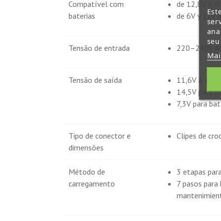
Compatível com
de 12,8V (Li
Est
baterias
de 6V y 12V 
ser
ana
seu
Tensão de entrada
220–240V AC
Mai
Tensão de saída
11,6V a 14,5
14,5V para b
7,3V para ba
Tipo de conector e
Clipes de cro
dimensões
Método de
3 etapas para
carregamento
7 pasos para 
mantenimient