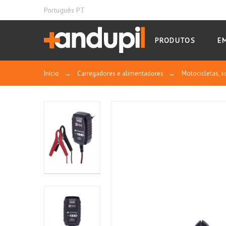
Português PT
PRODUTOS
E
Início
→
Carregadores e alimentadores
→
Motocicletas, s
MOSTRAR CERTIFICADO
Control y calidad