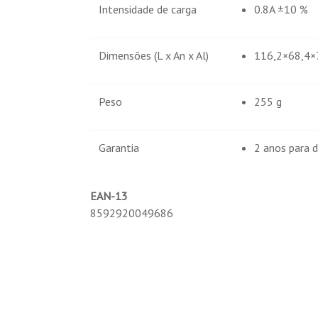
Intensidade de carga
0.8A ±10 %
Dimensões (L x An x Al)
116,2×68,4
Peso
255 g
Garantia
2 anos para d
EAN-13
8592920049686