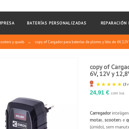
MPRESA
BATERÍAS PERSONALIZADAS
REPARACIÓN 
cooters y quads
→
copy of Cargador para baterías de plomo y litio de 6V, 12
copy of Cargad
6V, 12V y 12,
3
24,91 €
com iva
0
0
0
0
1★
2★
3★
4★
5★
Carregador
intelige
mota
s,
scooter
s e
q
(úmido), sem manute