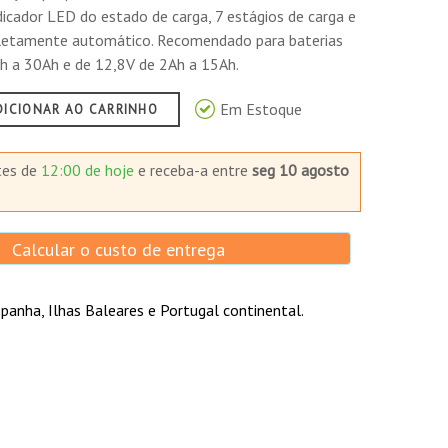
dicador LED do estado de carga, 7 estágios de carga e
pletamente automático. Recomendado para baterias
h a 30Ah e de 12,8V de 2Ah a 15Ah.
lo hemos tenido un problema con el. las
ñol, pero si en un montón de idiomas, que no
Em Estoque
DICIONAR AO CARRINHO
manejo.
tes de
12:00 de hoje
e receba-a
entre
seg 10 agosto
Calcular o custo de entrega
panha, Ilhas Baleares e Portugal continental.