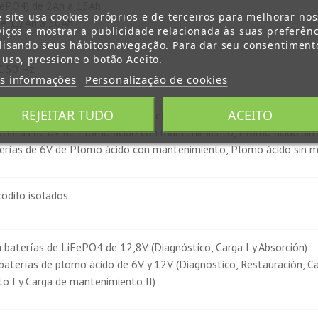
FePO4) de 2Ah a 15Ah
e site usa cookies próprios e de terceiros para melhorar no
de 1,2Ah a 30Ah
viços e mostrar a publicidade relacionada às suas preferênc
lisando seus hábitosnavegação. Para dar seu consentiment
 uso, pressione o botão Aceito.
 50 Hz
s informações
Personalização de cookies
REJEITAR TUDO
ACEITO
V para baterías de 12,8V litio LiFePO4
aterías de 6V de Plomo ácido con mantenimiento, Plomo ácido sin
terías de 6V de Plomo ácido con mantenimiento, Plomo ácido sin 
codilo isolados
 baterías de LiFePO4 de 12,8V (Diagnóstico, Carga I y Absorción)
baterías de plomo ácido de 6V y 12V (Diagnóstico, Restauración, Car
o I y Carga de mantenimiento II)