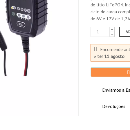
Comprador Verificado
de lítio LiFePO4. In
Publicado el 1/20/22, 7:51 AM
ciclo de carga com
de 6V e 12V de 1,2A
Llego rápidamente el pedido. So
instrucciones no vienen en Espa
A
usamos. Espero sea sencillo su 
Encomende an
e
ter 11 agosto
pra.
Enviamos a Es
Devoluções