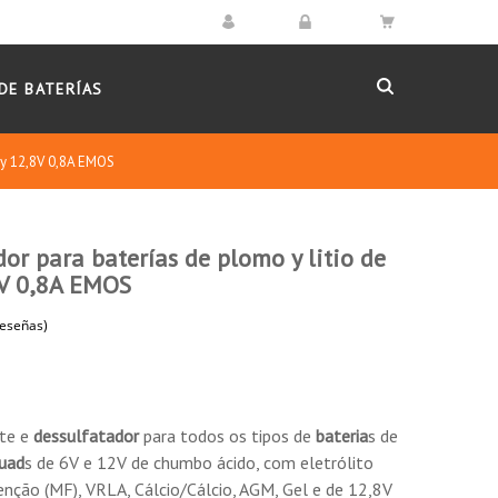
DE BATERÍAS
V y 12,8V 0,8A EMOS
or para baterías de plomo y litio de
8V 0,8A EMOS
10
/
10
Basado en 3 reseñas
(3 reseñas)
nte e
dessulfatador
para todos os tipos de
bateria
s de
Ordenar por
fecha descendente
uad
s de 6V e 12V de chumbo ácido, com eletrólito
nção (MF), VRLA, Cálcio/Cálcio, AGM, Gel e de 12,8V