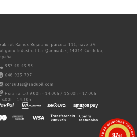
Gabriel Ramos Bejarano, parcela 111, nave 3A.
olígono Industrial las Quemadas, 14014 Córdoba,
spaña
957 48 43 53
648 923 797
consultas@andupil.com
Horário:
L-J 9:00h - 14:00h / 15:00h - 17:00h
 8:00h - 14:30h
9.7
/10