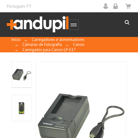
Português PT
Início
→
Carregadores e alimentadores
→
Cámaras de Fotografía
→
Canon
→
Carregador para Canon LP-E17