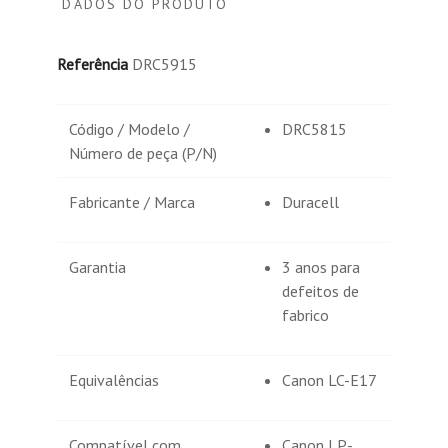
DADOS DO PRODUTO
Referência
DRC5915
Código / Modelo /
DRC5815
Número de peça (P/N)
Fabricante / Marca
Duracell
Garantia
3 anos para
defeitos de
fabrico
Equivalências
Canon LC-E17
Compatível com
Canon LP-