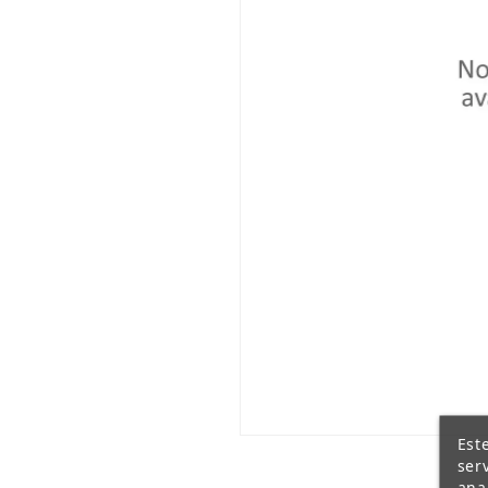
Est
ser
ana