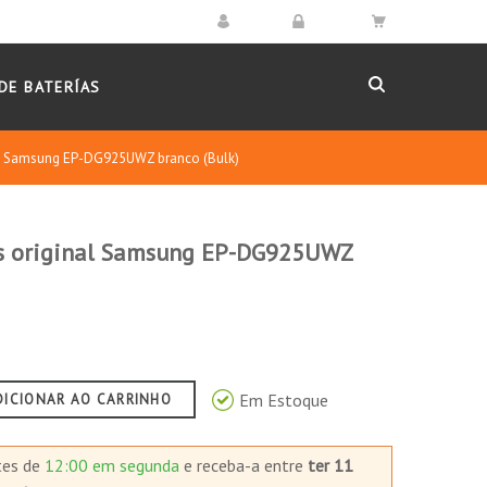
DE BATERÍAS
al Samsung EP-DG925UWZ branco (Bulk)
s original Samsung EP-DG925UWZ
Em Estoque
DICIONAR AO CARRINHO
tes de
12:00 em segunda
e receba-a
entre
ter 11