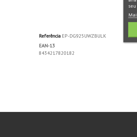
seu
Mai
Referência
EP-DG925UWZBULK
EAN-13
8434217820182