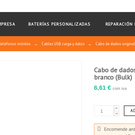
MPRESA
BATERÍAS PERSONALIZADAS
REPARACIÓN 
teléfonos móviles
→
Cables USB carga y datos
→
Cabo de dados origin
Cabo de dado
branco (Bulk)
6,61 €
com iva
A
Encomende an