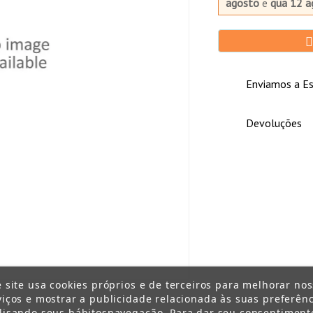
agosto
e
qua 12 a
Enviamos a Es
Devoluções
e site usa cookies próprios e de terceiros para melhorar no
viços e mostrar a publicidade relacionada às suas preferênc
lisando seus hábitosnavegação. Para dar seu consentiment