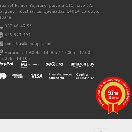
Gabriel Ramos Bejarano, parcela 111, nave 3A.
olígono Industrial las Quemadas, 14014 Córdoba,
spaña
957 48 43 53
648 923 797
consultas@andupil.com
Horário:
L-J 9:00h - 14:00h / 15:00h - 17:00h
 8:00h - 14:30h
9.7
/10
1193 notas