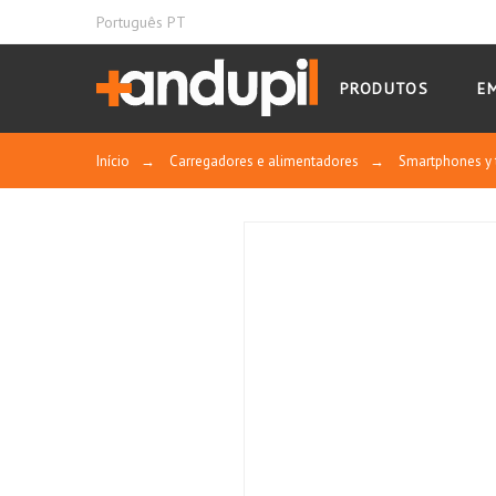
Português PT
PRODUTOS
E
Início
→
Carregadores e alimentadores
→
Smartphones y 