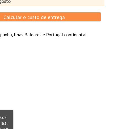
gosto
Calcular o custo de entrega
panha, Ilhas Baleares e Portugal continental.
ssos
ias,
o ao